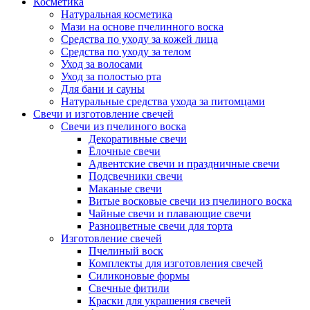
Косметика
Натуральная косметика
Мази на основе пчелинного воска
Средства по уходу за кожей лица
Средства по уходу за телом
Уход за волосами
Уход за полостью рта
Для бани и сауны
Натуральные средства ухода за питомцами
Свечи и изготовление свечей
Свечи из пчелиного воска
Декоративные свечи
Ёлочные свечи
Адвентские свечи и праздничные свечи
Подсвечники свечи
Маканые свечи
Витые восковые свечи из пчелиного воска
Чайные свечи и плавающие свечи
Разноцветные свечи для торта
Изготовление свечей
Пчелиный воск
Комплекты для изготовления свечей
Силиконовые формы
Свечные фитили
Краски для украшения свечей