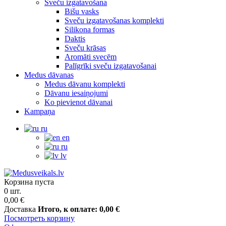
Sveču izgatavošana
Bišu vasks
Sveču izgatavošanas komplekti
Silikona formas
Daktis
Sveču krāsas
Aromāti svecēm
Palīgrīki sveču izgatavošanai
Medus dāvanas
Medus dāvanu komplekti
Dāvanu iesaiņojumi
Ko pievienot dāvanai
Kampaņa
ru
en
ru
lv
Корзина пуста
0 шт.
0,00 €
Доставка
Итого, к оплате:
0,00 €
Посмотреть корзину