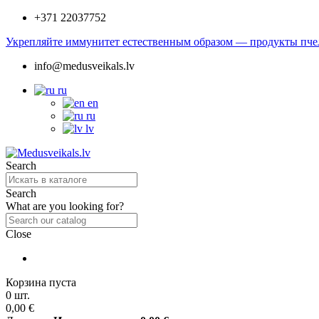
+371 22037752
Укрепляйте иммунитет естественным образом — продукты пчел
info@medusveikals.lv
ru
en
ru
lv
Search
Search
What are you looking for?
Close
Корзина пуста
0 шт.
0,00 €