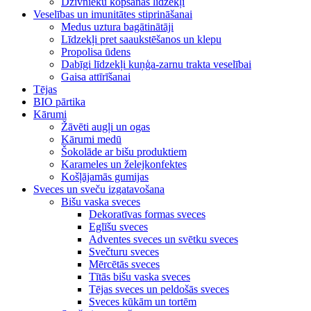
Dzīvnieku kopšanas līdzekļi
Veselības un imunitātes stiprināšanai
Medus uztura bagātinātāji
Līdzekļi pret saaukstēšanos un klepu
Propolisa ūdens
Dabīgi līdzekļi kuņģa-zarnu trakta veselībai
Gaisa attīrīšanai
Tējas
BIO pārtika
Kārumi
Žāvēti augļi un ogas
Kārumi medū
Šokolāde ar bišu produktiem
Karameles un želejkonfektes
Košļājamās gumijas
Sveces un sveču izgatavošana
Bišu vaska sveces
Dekoratīvas formas sveces
Eglīšu sveces
Adventes sveces un svētku sveces
Svečturu sveces
Mērcētās sveces
Tītās bišu vaska sveces
Tējas sveces un peldošās sveces
Sveces kūkām un tortēm