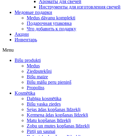
Ароматы для свечей
Инструменты для изготовления свечей
Медовые подарки
Medus dāvanu komplekti
Подарочная упаковка
Что добавить к подарку
Акции
Инвентарь
Menu
Bišu produkti
Medus
Ziedputekšņi
Bišu maize
Bišu māšu peru pieniņš
Propoliss
Kosmētika
Dabīga kosmētika
Bišu vaska ziedes
Sejas ādas kopšanas līdzekļi
Ķermeņa ādas kopšanas līdzekļi
Matu kopšanas līdzekļi
Zobu un mutes kopšanas līdzekļi
Pirtij un saunai