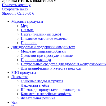
Доставка
Итого, к оплате:
0,00 €
Показать корзину
Оформить заказ
Shopping Cart
0,00 €
Медовые продукты
Meд
Пыльца
Перга (пчелинный хдеб)
Пчелиное маточное молочко
Прополис
Для здоровья и поддержки иммунитета
Mедовые пищевые добавки
Средстви при простуде и кашле
Прополисная вода
Натуральные средства для здоровья желудочно-киш
Для дезинфекции и качества воздуха
БИО продукты
Лакомства
Сушеные ягоды и фрукты
Лакомства в мёде
Шоколад с продуктами пчеловодства
Карамель и желейные конфеты
Жевательная резинка
Чаи