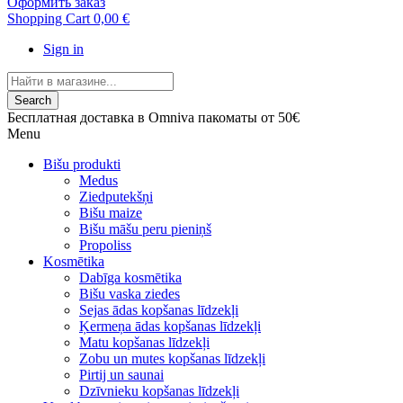
Оформить заказ
Shopping Cart
0,00 €
Sign in
Search
Бесплатная доставка в Omniva пакоматы от 50€
Menu
Bišu produkti
Medus
Ziedputekšņi
Bišu maize
Bišu māšu peru pieniņš
Propoliss
Kosmētika
Dabīga kosmētika
Bišu vaska ziedes
Sejas ādas kopšanas līdzekļi
Ķermeņa ādas kopšanas līdzekļi
Matu kopšanas līdzekļi
Zobu un mutes kopšanas līdzekļi
Pirtij un saunai
Dzīvnieku kopšanas līdzekļi