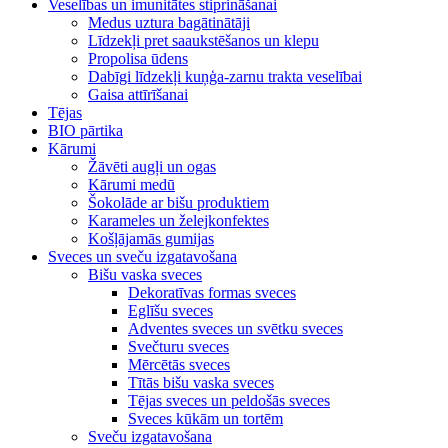
Veselības un imunitātes stiprināšanai
Medus uztura bagātinātāji
Līdzekļi pret saaukstēšanos un klepu
Propolisa ūdens
Dabīgi līdzekļi kuņģa-zarnu trakta veselībai
Gaisa attīrīšanai
Tējas
BIO pārtika
Kārumi
Žāvēti augļi un ogas
Kārumi medū
Šokolāde ar bišu produktiem
Karameles un želejkonfektes
Košļājamās gumijas
Sveces un sveču izgatavošana
Bišu vaska sveces
Dekoratīvas formas sveces
Eglīšu sveces
Adventes sveces un svētku sveces
Svečturu sveces
Mērcētās sveces
Tītās bišu vaska sveces
Tējas sveces un peldošās sveces
Sveces kūkām un tortēm
Sveču izgatavošana