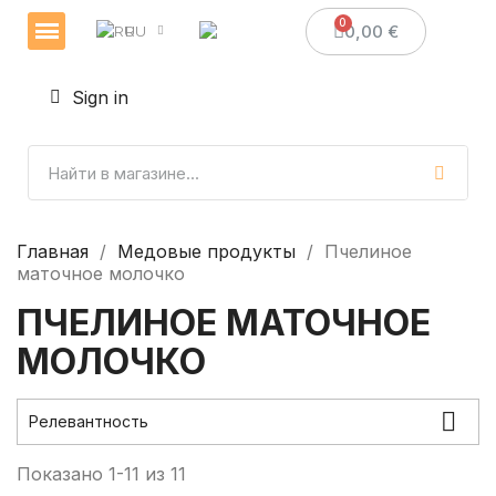
0,00 €
RU
Veselības un imunitātes stiprināšanai
Sveces un sveču izgatavošana
Medus dāvanas
Sign in
Главная
Медовые продукты
Пчелиное
маточное молочко
ПЧЕЛИНОЕ МАТОЧНОЕ
МОЛОЧКО

Релевантность
Показано 1-11 из 11