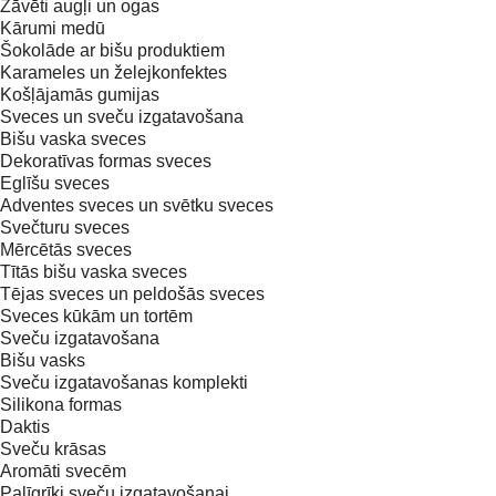
Žāvēti augļi un ogas
Kārumi medū
Šokolāde ar bišu produktiem
Karameles un želejkonfektes
Košļājamās gumijas
Sveces un sveču izgatavošana
Bišu vaska sveces
Dekoratīvas formas sveces
Eglīšu sveces
Adventes sveces un svētku sveces
Svečturu sveces
Mērcētās sveces
Tītās bišu vaska sveces
Tējas sveces un peldošās sveces
Sveces kūkām un tortēm
Sveču izgatavošana
Bišu vasks
Sveču izgatavošanas komplekti
Silikona formas
Daktis
Sveču krāsas
Aromāti svecēm
Palīgrīki sveču izgatavošanai