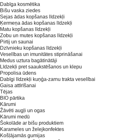
Dabīga kosmētika
Bišu vaska ziedes
Sejas ādas kopšanas līdzekļi
Ķermeņa ādas kopšanas līdzekļi
Matu kopšanas līdzekļi
Zobu un mutes kopšanas līdzekļi
Pirtij un saunai
Dzīvnieku kopšanas līdzekļi
Veselības un imunitātes stiprināšanai
Medus uztura bagātinātāji
Līdzekļi pret saaukstēšanos un klepu
Propolisa ūdens
Dabīgi līdzekļi kuņģa-zarnu trakta veselībai
Gaisa attīrīšanai
Tējas
BIO pārtika
Kārumi
Žāvēti augļi un ogas
Kārumi medū
Šokolāde ar bišu produktiem
Karameles un želejkonfektes
Košļājamās gumijas