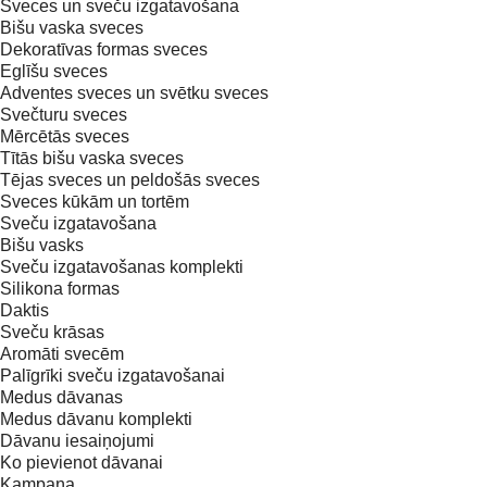
Sveces un sveču izgatavošana
Bišu vaska sveces
Dekoratīvas formas sveces
Eglīšu sveces
Adventes sveces un svētku sveces
Svečturu sveces
Mērcētās sveces
Tītās bišu vaska sveces
Tējas sveces un peldošās sveces
Sveces kūkām un tortēm
Sveču izgatavošana
Bišu vasks
Sveču izgatavošanas komplekti
Silikona formas
Daktis
Sveču krāsas
Aromāti svecēm
Palīgrīki sveču izgatavošanai
Medus dāvanas
Medus dāvanu komplekti
Dāvanu iesaiņojumi
Ko pievienot dāvanai
Kampaņa