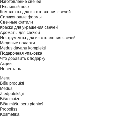
Изготовление свечей
Пчелиный воск
Комплекты для изготовления свечей
Силиконовые формы
Свечные фитили
Краски для украшения свечей
Ароматы для свечей
Инструменты для изготовления свечей
Медовые подарки
Medus dāvanu komplekti
Подарочная упаковка
Что добавить к подарку
Акции
Инвентарь
Menu
Bišu produkti
Medus
Ziedputekšņi
Bišu maize
Bišu māšu peru pieniņš
Propoliss
Kosmētika