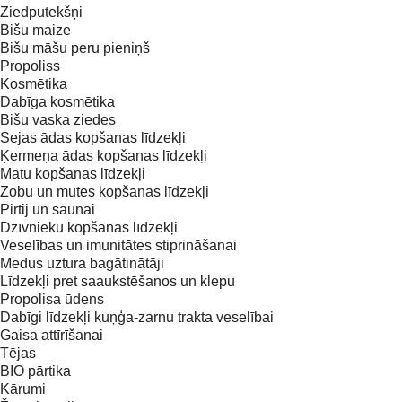
Ziedputekšņi
Bišu maize
Bišu māšu peru pieniņš
Propoliss
Kosmētika
Dabīga kosmētika
Bišu vaska ziedes
Sejas ādas kopšanas līdzekļi
Ķermeņa ādas kopšanas līdzekļi
Matu kopšanas līdzekļi
Zobu un mutes kopšanas līdzekļi
Pirtij un saunai
Dzīvnieku kopšanas līdzekļi
Veselības un imunitātes stiprināšanai
Medus uztura bagātinātāji
Līdzekļi pret saaukstēšanos un klepu
Propolisa ūdens
Dabīgi līdzekļi kuņģa-zarnu trakta veselībai
Gaisa attīrīšanai
Tējas
BIO pārtika
Kārumi