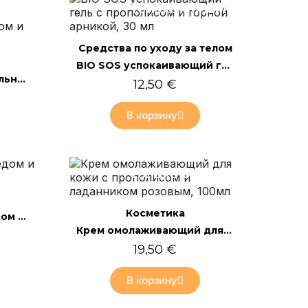
лайн
Только онлайн
Быстрый просмотр
Средства по уходу за телом
BIO SOS успокаивающий гель с прополисом и горной арникой, 30 мл
BIO гель для чувствительных стоп с прополисом, гамамелисом и лавандином, 75 мл
12,50 €
В корзину
лайн
Только онлайн
Быстрый просмотр
Косметика
Нежное BIO мыло с мёдом и ослиным молоком, 100 г
Крем омолаживающий для кожи с прополисом и ладанником розовым, 100мл
19,50 €
В корзину