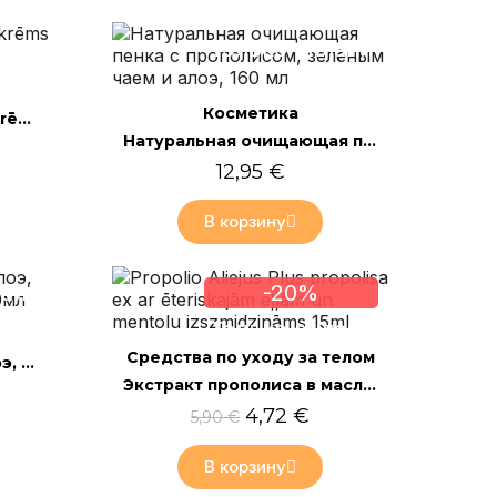
лайн
Только онлайн
Быстрый просмотр
Косметика
Pretnovecošanas sejas krēms ar bišu indi 30g
Натуральная очищающая пенка с прополисом, зелёным чаем и алоэ, 160 мл
12,95 €
В корзину
лайн
-20%
Только онлайн
Быстрый просмотр
Средства по уходу за телом
Гель для душа Мед, Алоэ, Миндальное молоко 200мл
Экстракт прополиса в масле с эфирными маслами, спрей, 15мл
4,72 €
5,90 €
В корзину