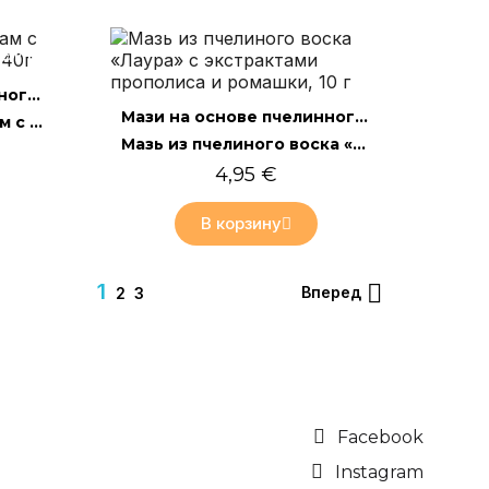
лайн
Мази на основе пчелинного воска
Быстрый просмотр
Мази на основе пчелинного воска
Успокаивающий бальзам с прополисом "Раминта", 40г
Мазь из пчелиного воска «Лаура» с экстрактами прополиса и ромашки, 10 г
4,95 €
В корзину
1

Вперед
2
3
Facebook
Instagram