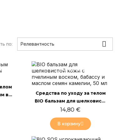

ть по:
Релевантность
лайн
Только онлайн
телом
Быстрый просмотр
Средства по уходу за телом
Крем для рук с пчелиным воском, медом и маслом макадамии, 40мл
BIO бальзам для шелковистой кожи с пчелиным воском, бабассу и маслом семян камелии, 50 мл
14,80 €
В корзину