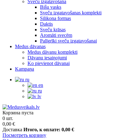
Sveču izgatavošana
Bišu vasks
Sveču izgatavošanas komplekti
Silikona formas
Daktis
Sveču krāsas
Aromāti svecēm
Palīgrīki sveču izgatavošanai
Medus dāvanas
Medus dāvanu komplekti
Dāvanu iesaiņojumi
Ko pievienot dāvanai
Kampaņa
ru
en
ru
lv
Корзина пуста
0 шт.
0,00 €
Доставка
Итого, к оплате:
0,00 €
Посмотреть корзину