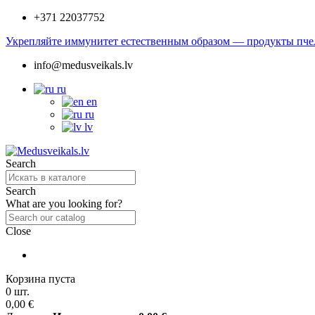
+371 22037752
Укрепляйте иммунитет естественным образом — продукты пчел
info@medusveikals.lv
ru
en
ru
lv
Search
Search
What are you looking for?
Close
Корзина пуста
0 шт.
0,00 €