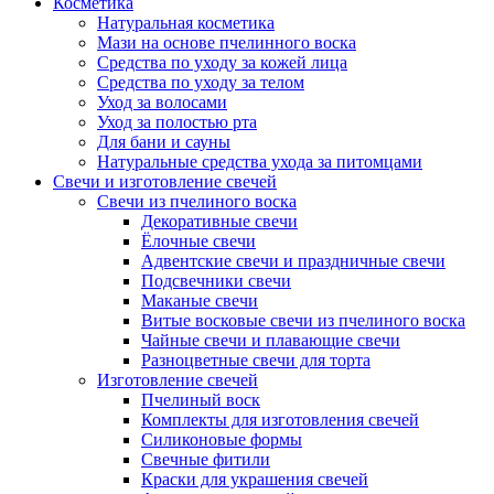
Косметика
Натуральная косметика
Мази на основе пчелинного воска
Средства по уходу за кожей лица
Средства по уходу за телом
Уход за волосами
Уход за полостью рта
Для бани и сауны
Натуральные средства ухода за питомцами
Свечи и изготовление свечей
Свечи из пчелиного воска
Декоративные свечи
Ёлочные свечи
Адвентские свечи и праздничные свечи
Подсвечники свечи
Маканые свечи
Витые восковые свечи из пчелиного воска
Чайные свечи и плавающие свечи
Разноцветные свечи для торта
Изготовление свечей
Пчелиный воск
Комплекты для изготовления свечей
Силиконовые формы
Свечные фитили
Краски для украшения свечей