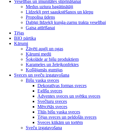
Veselības un imunitātes stiprināšanai
Medus uztura bagātinātāji
Līdzekļi pret saaukstēšanos un klepu
Propolisa ūdens
Dabīgi līdzekļi kuņģa-zarnu trakta veselībai
Gaisa attīrīšanai
Tējas
BIO pārtika
Kārumi
Žāvēti augļi un ogas
Kārumi medū
Šokolāde ar bišu produktiem
Karameles un želejkonfektes
Košļājamās gumijas
Sveces un sveču izgatavošana
Bišu vaska sveces
Dekoratīvas formas sveces
Eglīšu sveces
Adventes sveces un svētku sveces
Svečturu sveces
Mērcētās sveces
Tītās bišu vaska sveces
Tējas sveces un peldošās sveces
Sveces kūkām un tortēm
Sveču izgatavošana