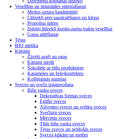
Dzīvnieku kopšanas līdzekļi
Veselības un imunitātes stiprināšanai
Medus uztura bagātinātāji
Līdzekļi pret saaukstēšanos un klepu
Propolisa ūdens
Dabīgi līdzekļi kuņģa-zarnu trakta veselībai
Gaisa attīrīšanai
Tējas
BIO pārtika
Kārumi
Žāvēti augļi un ogas
Kārumi medū
Šokolāde ar bišu produktiem
Karameles un želejkonfektes
Košļājamās gumijas
Sveces un sveču izgatavošana
Bišu vaska sveces
Dekoratīvas formas sveces
Eglīšu sveces
Adventes sveces un svētku sveces
Svečturu sveces
Mērcētās sveces
Tītās bišu vaska sveces
Tējas sveces un peldošās sveces
Sveces kūkām un tortēm