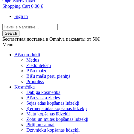
Оформить заказ
Shopping Cart
0,00 €
Sign in
Search
Бесплатная доставка в Omniva пакоматы от 50€
Menu
Bišu produkti
Medus
Ziedputekšņi
Bišu maize
Bišu māšu peru pieniņš
Propoliss
Kosmētika
Dabīga kosmētika
Bišu vaska ziedes
Sejas ādas kopšanas līdzekļi
Ķermeņa ādas kopšanas līdzekļi
Matu kopšanas līdzekļi
Zobu un mutes kopšanas līdzekļi
Pirtij un saunai
Dzīvnieku kopšanas līdzekļi