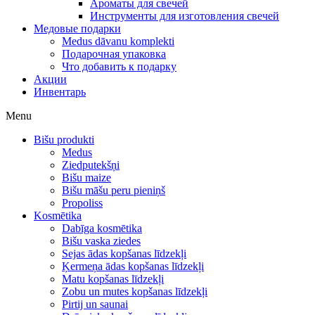
Ароматы для свечей
Инструменты для изготовления свечей
Медовые подарки
Medus dāvanu komplekti
Подарочная упаковка
Что добавить к подарку
Акции
Инвентарь
Menu
Bišu produkti
Medus
Ziedputekšņi
Bišu maize
Bišu māšu peru pieniņš
Propoliss
Kosmētika
Dabīga kosmētika
Bišu vaska ziedes
Sejas ādas kopšanas līdzekļi
Ķermeņa ādas kopšanas līdzekļi
Matu kopšanas līdzekļi
Zobu un mutes kopšanas līdzekļi
Pirtij un saunai