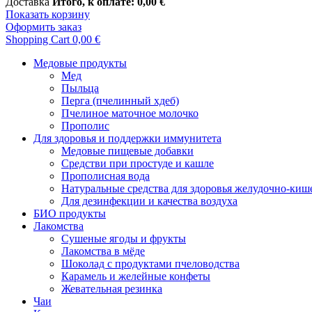
Доставка
Итого, к оплате:
0,00 €
Показать корзину
Оформить заказ
Shopping Cart
0,00 €
Медовые продукты
Meд
Пыльца
Перга (пчелинный хдеб)
Пчелиное маточное молочко
Прополис
Для здоровья и поддержки иммунитета
Mедовые пищевые добавки
Средстви при простуде и кашле
Прополисная вода
Натуральные средства для здоровья желудочно-киш
Для дезинфекции и качества воздуха
БИО продукты
Лакомства
Сушеные ягоды и фрукты
Лакомства в мёде
Шоколад с продуктами пчеловодства
Карамель и желейные конфеты
Жевательная резинка
Чаи