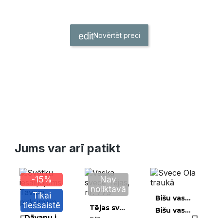
Novērtēt preci
Jums var arī patikt
-15%
Nav
noliktavā
Tikai
Ātrais skats
Bišu vaska sveces
tiešsaistē
Ātrais skats
Tējas sveces un peldošās sveces
Bišu vaska svece Ola traukā
Ātrais skats
Dāvanu iesaiņojumi