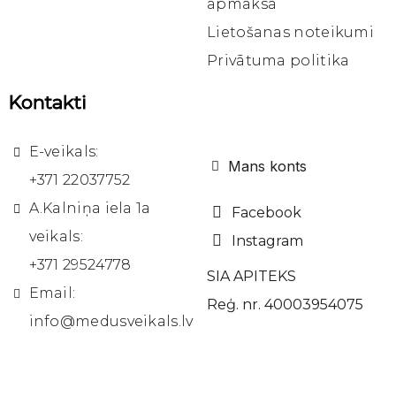
apmaksa
Lietošanas noteikumi
Privātuma politika
Kontakti
E-veikals:
Mans konts
+371 22037752
A.Kalniņa iela 1a
Facebook
veikals:
Instagram
+371 29524778
SIA APITEKS
Email:
Reģ. nr. 40003954075
info@medusveikals.lv