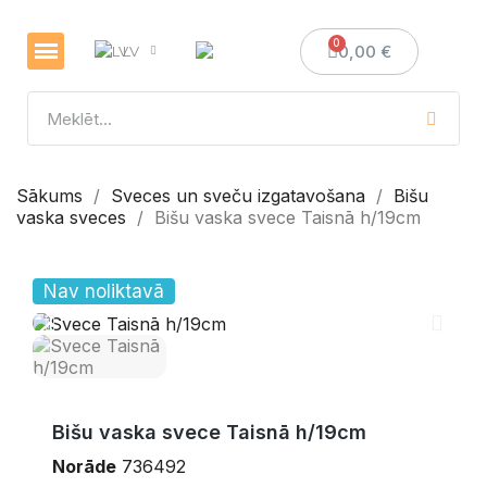
0,00 €
LV
Veselības un imunitātes stiprināšanai
Sveces un sveču izgatavošana
Medus dāvanas
Sākums
Sveces un sveču izgatavošana
Bišu
vaska sveces
Bišu vaska svece Taisnā h/19cm
Nav noliktavā
Bišu vaska svece Taisnā h/19cm
Norāde
736492