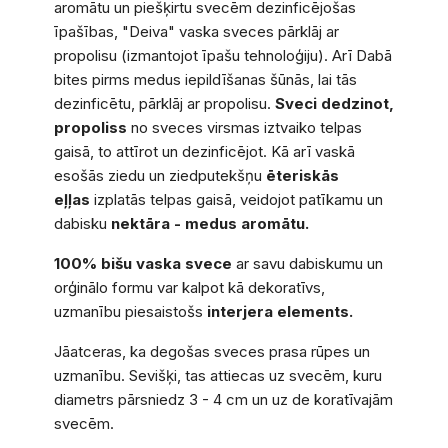
aromātu un piešķirtu svecēm dezinficējošas
īpašības, "Deiva" vaska sveces pārklāj ar
propolisu (izmantojot īpašu tehnoloģiju). Arī Dabā
bites pirms medus iepildīšanas šūnās, lai tās
dezinficētu, pārklāj ar propolisu.
Sveci dedzinot,
propoliss
no sveces virsmas iztvaiko telpas
gaisā, to attīrot un dezinficējot. Kā arī vaskā
esošās ziedu un ziedputekšņu
ēteriskās
eļļas
izplatās telpas gaisā, veidojot patīkamu un
dabisku
nektāra - medus
aromātu.
100% bišu vaska svece
ar savu dabiskumu un
orģinālo formu var kalpot kā dekoratīvs,
uzmanību piesaistošs
interjera elements.
Jāatceras, ka degošas sveces prasa rūpes un
uzmanību. Sevišķi, tas attiecas uz svecēm, kuru
diametrs pārsniedz 3 - 4 cm un uz de koratīvajām
svecēm.