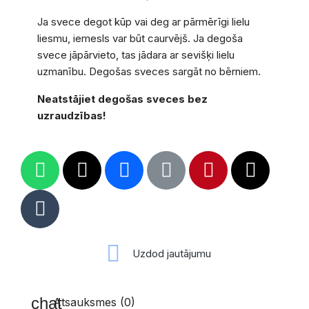
Ja svece degot kūp vai deg ar pārmērīgi lielu
liesmu, iemesls var būt caurvējš. Ja degoša
svece jāpārvieto, tas jādara ar sevišķi lielu
uzmanību. Degošas sveces sargāt no bērniem.
Neatstājiet degošas sveces
bez
uzraudzības!
Uzdod jautājumu
Atsauksmes (0)