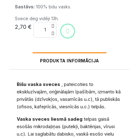
Sastāvs:
100% bišu vasks.
Svece deg vidēji 13h.
2,70 €
PRODUKTA INFORMĀCIJA
Bišu vaska sveces
, pateicoties to
ekskluzīvajām, oriģinālajām īpašībām, izmanto kā
privātās (dzīvokļos, vasarnīcās u.c), tā publiskās
(ofisos, kafejnīcās, viesnīcās u.c.) telpās.
Vaska sveces liesmā sadeg
telpas gaisā
esošās mikrodaļiņas (putekļi, baktērijas, vīrusi
u.c). Lai saglabātu dabisko, vaskā esošo vielu