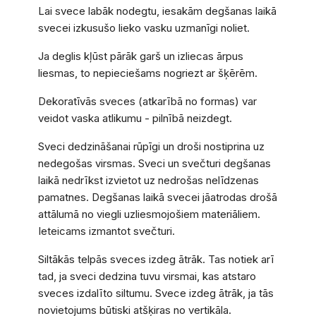
Lai svece labāk nodegtu, iesakām degšanas laikā
svecei izkusušo lieko vasku uzmanīgi noliet.
Ja deglis kļūst pārāk garš un izliecas ārpus
liesmas, to nepieciešams nogriezt ar šķērēm.
Dekoratīvās sveces (atkarībā no formas) var
veidot vaska atlikumu - pilnībā neizdegt.
Sveci dedzināšanai rūpīgi un droši nostiprina uz
nedegošas virsmas. Sveci un svečturi degšanas
laikā nedrīkst izvietot uz nedrošas nelīdzenas
pamatnes. Degšanas laikā svecei jāatrodas drošā
attālumā no viegli uzliesmojošiem materiāliem.
Ieteicams izmantot svečturi.
Siltākās telpās sveces izdeg ātrāk. Tas notiek arī
tad, ja sveci dedzina tuvu virsmai, kas atstaro
sveces izdalīto siltumu. Svece izdeg ātrāk, ja tās
novietojums būtiski atšķiras no vertikāla.