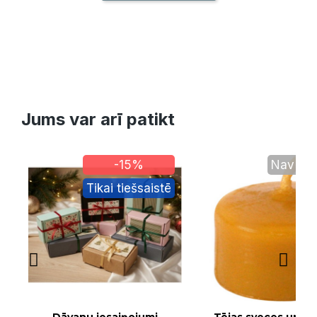
Jums var arī patikt
-15%
Nav nol
Tikai tiešsaistē
Ātrais skats
Ātrais skats