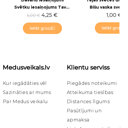
Dāvanu iesaiņojumi
Svētku iesaiņojums Tavam pirkumam
Bišu vaska svece 
4,25 €
1,00 €
5,00 €
Ielikt grozā
Ielikt grozā
Medusveikals.lv
Klientu serviss
Kur iegādāties vēl
Piegādes noteikumi
Sazināties ar mums
Atteikuma tiesības
Par Medus veikalu
Distances līgums
Pasūtījumi un
apmaksa