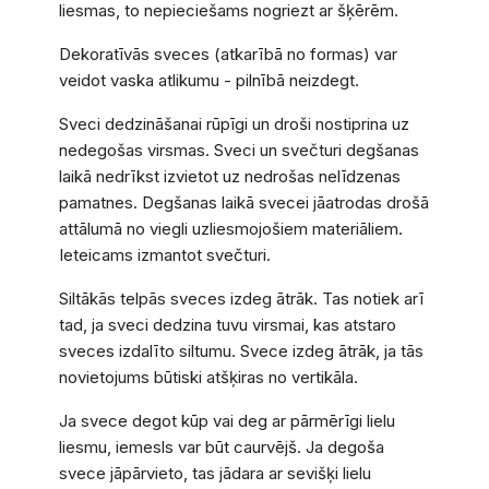
liesmas, to nepieciešams nogriezt ar šķērēm.
Dekoratīvās sveces (atkarībā no formas) var
veidot vaska atlikumu - pilnībā neizdegt.
Sveci dedzināšanai rūpīgi un droši nostiprina uz
nedegošas virsmas. Sveci un svečturi degšanas
laikā nedrīkst izvietot uz nedrošas nelīdzenas
pamatnes. Degšanas laikā svecei jāatrodas drošā
attālumā no viegli uzliesmojošiem materiāliem.
Ieteicams izmantot svečturi.
Siltākās telpās sveces izdeg ātrāk. Tas notiek arī
tad, ja sveci dedzina tuvu virsmai, kas atstaro
sveces izdalīto siltumu. Svece izdeg ātrāk, ja tās
novietojums būtiski atšķiras no vertikāla.
Ja svece degot kūp vai deg ar pārmērīgi lielu
liesmu, iemesls var būt caurvējš. Ja degoša
svece jāpārvieto, tas jādara ar sevišķi lielu