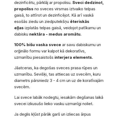
dezinficētu, pārklāj ar propolisu.
Sveci dedzinot,
propoliss
no sveces virsmas iztvaiko telpas
gaisā, to attīrot un dezinficējot. Kā arī vaskā
esošās ziedu un ziedputekšņu
ēteriskās
eļļas
izplatās telpas gaisā, veidojot patīkamu un
dabisku
nektāra - medus
aromātu.
100% bišu vaska svece
ar savu dabiskumu un
orģinālo formu var kalpot kā dekoratīvs,
uzmanību piesaistošs
interjera elements.
Jāatceras, ka degošas sveces prasa rūpes un
uzmanību. Sevišķi, tas attiecas uz svecēm, kuru
diametrs pārsniedz 3 - 4 cm un uz de koratīvajām
svecēm.
Lai svece labāk nodegtu, iesakām degšanas laikā
svecei izkusušo lieko vasku uzmanīgi noliet.
Ja deglis kļūst pārāk garš un izliecas ārpus