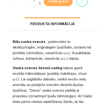
Ielikt grozā
PRODUKTA INFORMĀCIJA
Bišu vaska sveces
, pateicoties to
ekskluzīvajām, oriģinālajām īpašībām, izmanto kā
privātās (dzīvokļos, vasarnīcās u.c), tā publiskās
(ofisos, kafejnīcās, viesnīcās u.c.) telpās.
Vaska sveces liesmā sadeg
telpas gaisā
esošās mikrodaļiņas (putekļi, baktērijas, vīrusi
u.c). Lai saglabātu dabisko, vaskā esošo vielu
aromātu un piešķirtu svecēm dezinficējošas
īpašības, "Deiva" vaska sveces pārklāj ar
propolisu (izmantojot īpašu tehnoloģiju). Arī Dabā
bites pirms medus iepildīšanas šūnās, lai tās