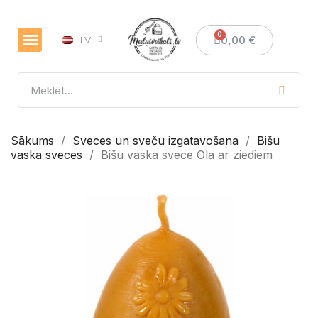
0,00 €
LV
Sākums
Sveces un sveču izgatavošana
Bišu
vaska sveces
Bišu vaska svece Ola ar ziediem