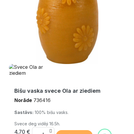
Bišu vaska svece Ola ar ziediem
Norāde
736416
Sastāvs:
100% bišu vasks.
Svece deg vidēji 16.5h.
4,70 €