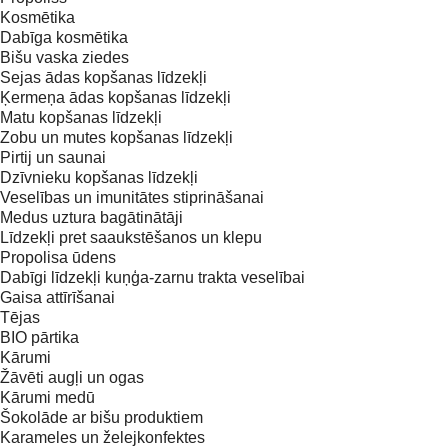
Kosmētika
Dabīga kosmētika
Bišu vaska ziedes
Sejas ādas kopšanas līdzekļi
Ķermeņa ādas kopšanas līdzekļi
Matu kopšanas līdzekļi
Zobu un mutes kopšanas līdzekļi
Pirtij un saunai
Dzīvnieku kopšanas līdzekļi
Veselības un imunitātes stiprināšanai
Medus uztura bagātinātāji
Līdzekļi pret saaukstēšanos un klepu
Propolisa ūdens
Dabīgi līdzekļi kuņģa-zarnu trakta veselībai
Gaisa attīrīšanai
Tējas
BIO pārtika
Kārumi
Žāvēti augļi un ogas
Kārumi medū
Šokolāde ar bišu produktiem
Karameles un želejkonfektes