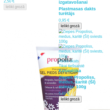
2,50 €
izgatavošanai
Ielikt grozā
Plastmasas dakts
turētājs
0,95 €
Ielikt grozā
Ātrais skats
Tikai tiešsaistē
Kosmētika
Ziepes Propoliss,
medus, karitē (Šī)
sviests, 100g
5,60 €
Ielikt grozā