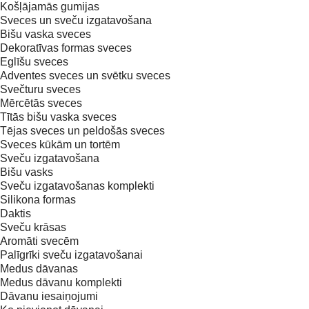
Košļājamās gumijas
Sveces un sveču izgatavošana
Bišu vaska sveces
Dekoratīvas formas sveces
Eglīšu sveces
Adventes sveces un svētku sveces
Svečturu sveces
Mērcētās sveces
Tītās bišu vaska sveces
Tējas sveces un peldošās sveces
Sveces kūkām un tortēm
Sveču izgatavošana
Bišu vasks
Sveču izgatavošanas komplekti
Silikona formas
Daktis
Sveču krāsas
Aromāti svecēm
Palīgrīki sveču izgatavošanai
Medus dāvanas
Medus dāvanu komplekti
Dāvanu iesaiņojumi