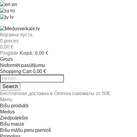
en
ru
lv
Корзина пуста
0 preces
0,00 €
Piegāde
Kopā:
0,00 €
Grozs
Noformēt pasūtījumu
Shopping Cart
0,00 €
Search
Бесплатная доставка в Omniva пакоматы от 50€
Menu
Bišu produkti
Medus
Ziedputekšņi
Bišu maize
Bišu māšu peru pieniņš
Propoliss