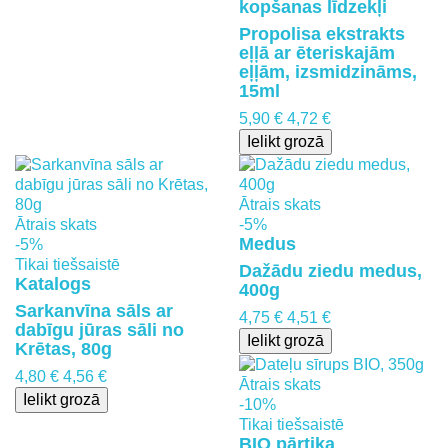
kopšanas līdzekļi
Propolisa ekstrakts
eļļā ar ēteriskajām
eļļām, izsmidzināms,
15ml
5,90 €
4,72 €
Ielikt grozā
Ātrais skats
Ātrais skats
-5%
Medus
-5%
Tikai tiešsaistē
Dažādu ziedu medus,
Katalogs
400g
Sarkanvīna sāls ar
4,75 €
4,51 €
dabīgu jūras sāli no
Ielikt grozā
Krētas, 80g
4,80 €
4,56 €
Ātrais skats
Ielikt grozā
-10%
Tikai tiešsaistē
BIO pārtika