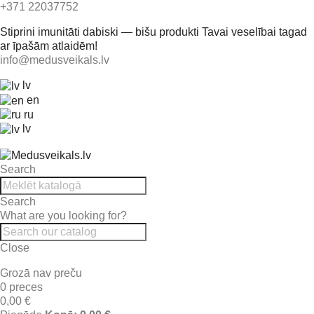
+371 22037752
Stiprini imunitāti dabiski — bišu produkti Tavai veselībai tagad
ar īpašām atlaidēm!
info@medusveikals.lv
lv
en
ru
lv
Search
Search
What are you looking for?
Close
Grozā nav preču
0 preces
0,00 €