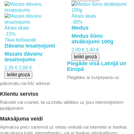
Ātrais skats
-30%
Medus
Ātrais skats
-15%
Medus šūnu
Tikai tiešsaistē
atvākojumi 100g
Dāvanu iesaiņojumi
2,00 €
1,40 €
Mazais dāvanu
Ielikt grozā
iesaiņojums
Piegāde visā Latvijā un
2,35 €
2,00 €
Eiropā​
Ielikt grozā
Piegādes ar kurjerpastu uz
pakomātu vai līdz adresei​
Klientu serviss​
Rakstiet vai zvaniet, lai uzzinātu atbildes uz jūsu interesējošiem
jautājumiem​
Maksājuma veidi​​
Apmaksa preci saņemot uz vietas veikalā vai internetā ar bankas
maksājuma karti, internetbanku, vai ar bankas pārskaitījumu.​