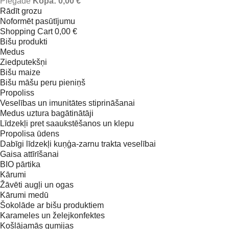
Piegāde
Kopā:
0,00 €
Rādīt grozu
Noformēt pasūtījumu
Shopping Cart
0,00 €
Bišu produkti
Medus
Ziedputekšņi
Bišu maize
Bišu māšu peru pieniņš
Propoliss
Veselības un imunitātes stiprināšanai
Medus uztura bagātinātāji
Līdzekļi pret saaukstēšanos un klepu
Propolisa ūdens
Dabīgi līdzekļi kuņģa-zarnu trakta veselībai
Gaisa attīrīšanai
BIO pārtika
Kārumi
Žāvēti augļi un ogas
Kārumi medū
Šokolāde ar bišu produktiem
Karameles un želejkonfektes
Košļājamās gumijas