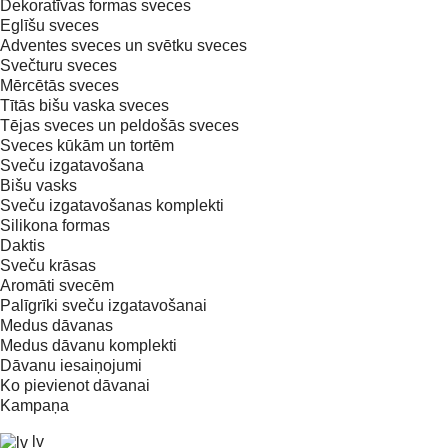
Dekoratīvas formas sveces
Eglīšu sveces
Adventes sveces un svētku sveces
Svečturu sveces
Mērcētās sveces
Tītās bišu vaska sveces
Tējas sveces un peldošās sveces
Sveces kūkām un tortēm
Sveču izgatavošana
Bišu vasks
Sveču izgatavošanas komplekti
Silikona formas
Daktis
Sveču krāsas
Aromāti svecēm
Palīgrīki sveču izgatavošanai
Medus dāvanas
Medus dāvanu komplekti
Dāvanu iesaiņojumi
Ko pievienot dāvanai
Kampaņa
lv