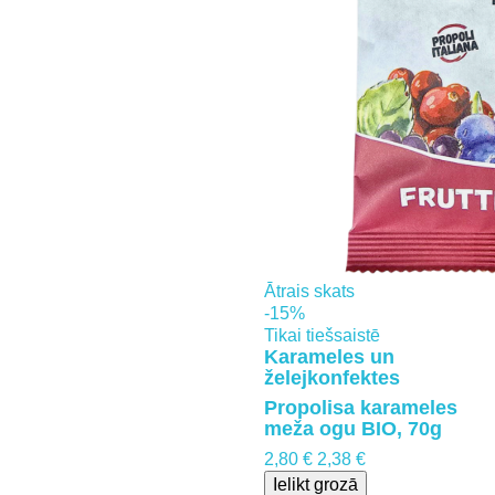
Ātrais skats
-15%
Tikai tiešsaistē
Karameles un
želejkonfektes
Propolisa karameles
meža ogu BIO, 70g
2,80 €
2,38 €
Ielikt grozā