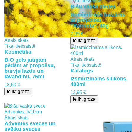
Tikai tiešsaistē
Bišu vaska ziedes
Nomierinošs balzāms
ar propolisu
"Raminta", 40g
7,95 €
Ātrais skats
Ielikt grozā
Tikai tiešsaistē
Kosmētika
Ātrais skats
BIO gēls jutīgām
pēdām ar propolisu,
Tikai tiešsaistē
Katalogs
burvju lazdu un
lavandīnu, 75ml
Izsmidzināms silikons,
400ml
13,60 €
Ielikt grozā
12,95 €
Ielikt grozā
Ātrais skats
Adventes sveces un
svētku sveces