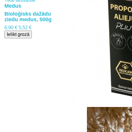
Tikai tiešsaistē
Medus
Bioloģisks dažādu
ziedu medus, 500g
6,90 €
5,52 €
Ielikt grozā