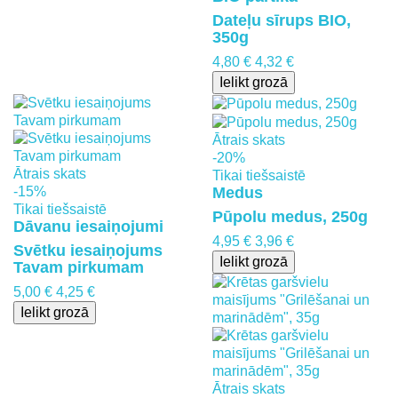
Dateļu sīrups BIO,
350g
4,80 €
4,32 €
Ielikt grozā
Ātrais skats
-20%
Ātrais skats
Tikai tiešsaistē
Medus
-15%
Tikai tiešsaistē
Pūpolu medus, 250g
Dāvanu iesaiņojumi
4,95 €
3,96 €
Svētku iesaiņojums
Ielikt grozā
Tavam pirkumam
5,00 €
4,25 €
Ielikt grozā
Ātrais skats