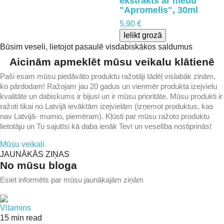
ekstrakts ar medu
"Apromelis", 30ml
5,90 €
Ielikt grozā
Būsim veseli, lietojot pasaulē visdabiskākos saldumus
Aicinām apmeklēt mūsu veikalu klātienē
Paši esam mūsu piedāvāto produktu ražotāji tādēļ vislabāk zinām,
ko pārdodam! Ražojam jau 20 gadus un vienmēr produkta izejvielu
kvalitāte un dabiskums ir bijusi un ir mūsu prioritāte. Mūsu produkti ir
ražoti tikai no Latvijā ievāktām izejvielām (izņemot produktus, kas
nav Latvijā- mumio, piemēram). Kļūsti par mūsu ražoto produktu
lietotāju un Tu sajutīsi kā daba ienāk Tevī un veselība nostiprinās!
Mūsu veikali
JAUNĀKĀS ZIŅAS
No mūsu bloga
Esiet informēts par mūsu jaunākajām ziņām
Vitamins
15 min read