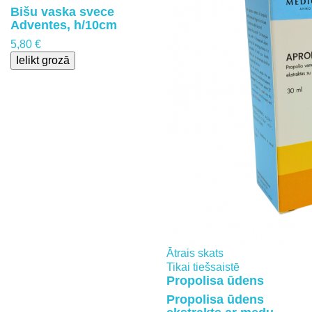
Bišu vaska svece
Adventes, h/10cm
5,80 €
Ielikt grozā
Ātrais skats
Tikai tiešsaistē
Propolisa ūdens
Propolisa ūdens