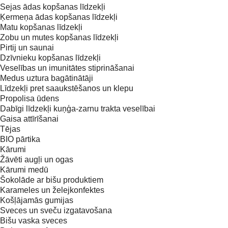
Sejas ādas kopšanas līdzekļi
Ķermeņa ādas kopšanas līdzekļi
Matu kopšanas līdzekļi
Zobu un mutes kopšanas līdzekļi
Pirtij un saunai
Dzīvnieku kopšanas līdzekļi
Veselības un imunitātes stiprināšanai
Medus uztura bagātinātāji
Līdzekļi pret saaukstēšanos un klepu
Propolisa ūdens
Dabīgi līdzekļi kuņģa-zarnu trakta veselībai
Gaisa attīrīšanai
Tējas
BIO pārtika
Kārumi
Žāvēti augļi un ogas
Kārumi medū
Šokolāde ar bišu produktiem
Karameles un želejkonfektes
Košļājamās gumijas
Sveces un sveču izgatavošana
Bišu vaska sveces