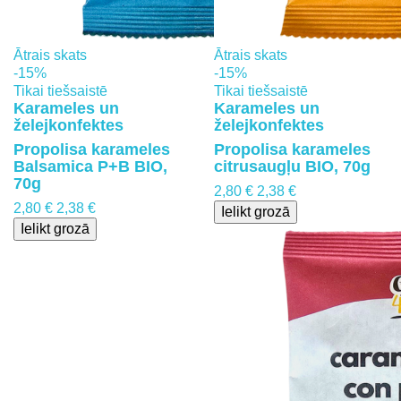
Ātrais skats
Ātrais skats
-15%
-15%
Tikai tiešsaistē
Tikai tiešsaistē
Karameles un
Karameles un
želejkonfektes
želejkonfektes
Propolisa karameles
Propolisa karameles
Balsamica P+B BIO,
citrusaugļu BIO, 70g
70g
2,80 €
2,38 €
2,80 €
2,38 €
Ielikt grozā
Ielikt grozā