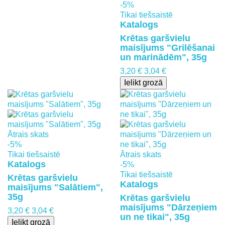
-5%
Tikai tiešsaistē
Katalogs
Krētas garšvielu
maisījums "Grilēšanai
un marinādēm", 35g
3,20 €
3,04 €
Ielikt grozā
Ātrais skats
-5%
Tikai tiešsaistē
Ātrais skats
Katalogs
-5%
Tikai tiešsaistē
Krētas garšvielu
Katalogs
maisījums "Salātiem",
35g
Krētas garšvielu
maisījums "Dārzeņiem
3,20 €
3,04 €
un ne tikai", 35g
Ielikt grozā