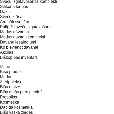
Sveču izgatavošanas komplekti
Silikona formas
Daktis
Sveču krāsas
Aromāti svecēm
Palīgrīki sveču izgatavošanai
Medus dāvanas
Medus dāvanu komplekti
Dāvanu iesaiņojumi
Ko pievienot dāvanai
Akcijas
Biškopības inventārs
Menu
Bišu produkti
Medus
Ziedputekšņi
Bišu maize
Bišu māšu peru pieniņš
Propoliss
Kosmētika
Dabīga kosmētika
Bišu vaska ziedes