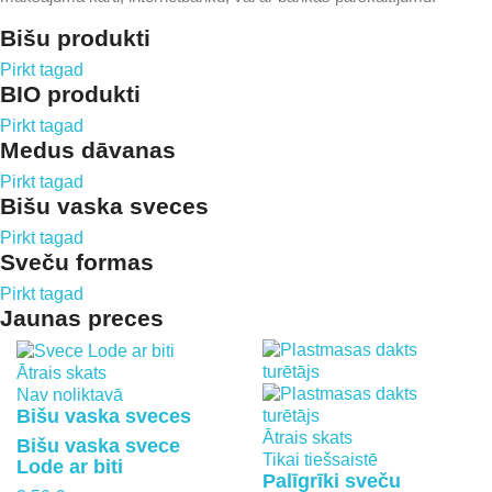
Bišu produkti
Pirkt tagad
BIO produkti
Pirkt tagad
Medus dāvanas
Pirkt tagad
Bišu vaska sveces
Pirkt tagad
Sveču formas
Pirkt tagad
Jaunas preces
Ātrais skats
Nav noliktavā
Bišu vaska sveces
Ātrais skats
Bišu vaska svece
Tikai tiešsaistē
Lode ar biti
Palīgrīki sveču