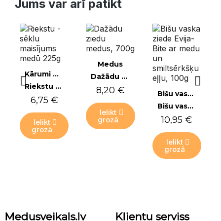
Jums var arī patikt
Ātrais skats
Medus
Ātrais skats
Kārumi medū
Dažādu ziedu medus, 700g
Riekstu - sēklu maisījums medū 225g
8,20 €
Ātrais skats
Bišu vaska ziedes
6,75 €
Bišu vaska ziede Evija-Bite ar medu un smiltsērkšķu eļļu, 100g
Ielikt
10,95 €
grozā
Ielikt
grozā
Ielikt
grozā
Tikai
Tikai
Tikai
tiešsaistē
tiešsaistē
tiešsaistē
Medusveikals.lv
Klientu serviss