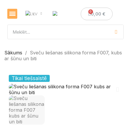
0,00 €
LV
Veselības un imunitātes stiprināšanai
Sveces un sveču izgatavošana
Medus dāvanas
Sākums
Sveču liešanas silikona forma F007, kubs
ar šūnu un biti
Tikai tiešsaistē