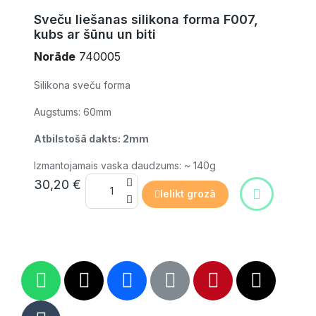
Sveču liešanas silikona forma F007,
kubs ar šūnu un biti
Norāde
740005
Silikona sveču forma
Augstums: 60mm
Atbilstošā dakts: 2mm
Izmantojamais vaska daudzums: ~ 140g
30,20 €
Ielikt grozā