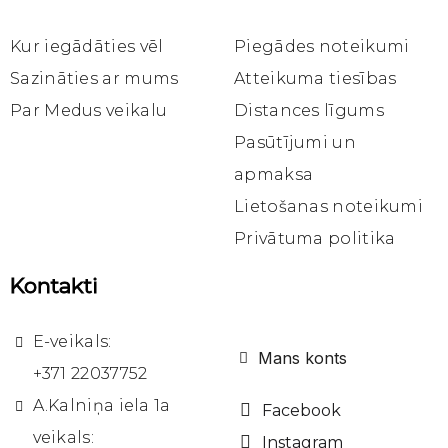
Ātrais skats
Ātrais skats
Ātrais skats
Silikona formas
Silikona formas
Katalogs
Sveču liešanas silikona forma F043 Lācis ar medus podu
Sveču liešanas silikona forma F017 mazā šūna ar biti
Sveču liešanas silikona forma FS51 šūna cilindrs
Kur iegādāties vēl
Piegādes noteikumi
16,30 €
18,20 €
34,90 €
Sazināties ar mums
Atteikuma tiesības
Par Medus veikalu
Distances līgums
Ielikt
Ielikt
Ielikt
grozā
grozā
grozā
Pasūtījumi un
apmaksa
Lietošanas noteikumi
Privātuma politika
Kontakti
E-veikals:
Mans konts
+371 22037752
A.Kalniņa iela 1a
Facebook
veikals:
Instagram