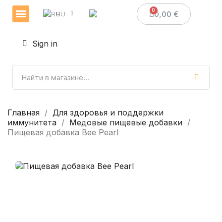
0,00 €
RU
Veselības un imunitātes stiprināšanai
Sveces un sveču izgatavošana
Medus dāvanas
Sign in
Главная
Для здоровья и поддержки
иммунитета
Mедовые пищевые добавки
Пищевая добавка Bee Pearl