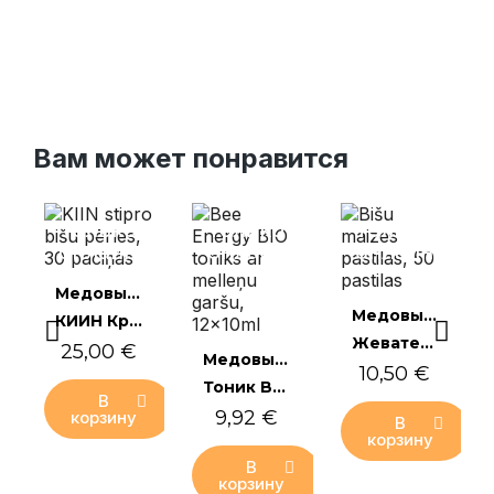
Вам может понравится
Только
Только
Только
онлайн
онлайн
онлайн
Быстрый
Mедовые пищевые добавки
Быстрый
Mедовые пищевые добавки
КИИН Крепкий пчелиный жемчуг, 30 пакетиков
просмотр
Жевательные пастилки с пчелиным хлебом, 50 пастилок
25,00 €
Быстрый
просмотр
Mедовые пищевые добавки
10,50 €
Тоник Bee Energy BIO со вкусом черники, 12x10мл
В
просмотр
9,92 €
корзину
В
корзину
В
корзину