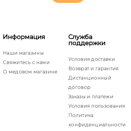
Только
онлайн
Информация
Служба
поддержки
Быстрый
Быстрый
Быстрый
Прополис
Mедовые пищевые добавки
Пчелиное маточное молочко
Прополис в капсулах для иммунитета, 40 капсул
Пылца, прополис и пчелиное маточное молочко в мёде, 240 г
Пчелиное маточное молочко в мёде, 240 г
Наши магазины
просмотр
просмотр
просмотр
Условия доставки
9,95 €
9,15 €
7,10 €
Свяжитесь с нами
Возврат и гарантия
О медовом магазине
В
В
В
корзину
корзину
корзину
Дистанционный
договор
Заказы и платежи
Условия пользования
Политика
конфиденциальности