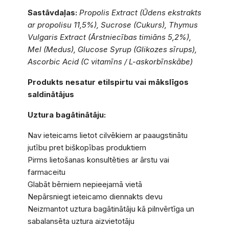
Sastāvdaļas:
Propolis Extract (Ūdens ekstrakts
ar propolisu 11,5%), Sucrose (Cukurs), Thymus
Vulgaris Extract (Ārstniecības timiāns 5,2%),
Mel (Medus), Glucose Syrup (Glikozes sīrups),
Ascorbic Acid (C vitamīns / L-askorbīnskābe)
Produkts nesatur etilspirtu vai mākslīgos
saldinātājus
Uztura bagātinātāju:
Nav ieteicams lietot cilvēkiem ar paaugstinātu
jutību pret biškopības produktiem
Pirms lietošanas konsultēties ar ārstu vai
farmaceitu
Glabāt bērniem nepieejamā vietā
Nepārsniegt ieteicamo diennakts devu
Neizmantot uztura bagātinātāju kā pilnvērtīga un
sabalansēta uztura aizvietotāju