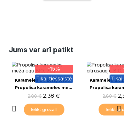
Jums var arī patikt
-15%
-15
Tikai tiešsaistē
Tikai tie
Ātrais skats
Ātrais skats
Karameles un želejkonfektes
Propolisa karameles meža ogu BIO, 70g
2,38 €
2,38 
2,80 €
2,80 €
Ielikt grozā
Ielikt grozā