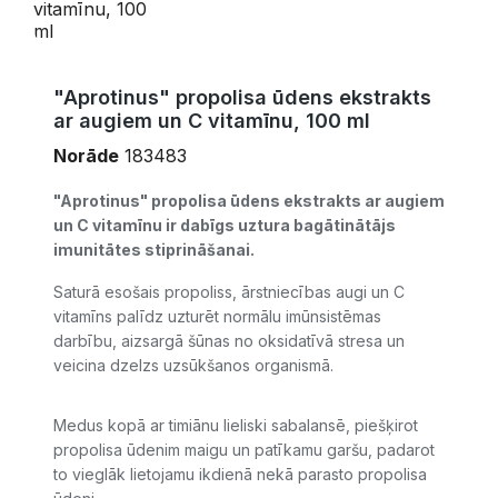
"Aprotinus" propolisa ūdens ekstrakts
ar augiem un C vitamīnu, 100 ml
Norāde
183483
"Aprotinus" propolisa ūdens ekstrakts ar augiem
un C vitamīnu ir dabīgs uztura bagātinātājs
imunitātes stiprināšanai.
Saturā esošais propoliss, ārstniecības augi un C
vitamīns palīdz uzturēt normālu imūnsistēmas
darbību, aizsargā šūnas no oksidatīvā stresa un
veicina dzelzs uzsūkšanos organismā.
Medus kopā ar timiānu lieliski sabalansē, piešķirot
propolisa ūdenim maigu un patīkamu garšu, padarot
to vieglāk lietojamu ikdienā nekā parasto propolisa