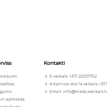
rviss
Kontakti
oteikumi
E-veikals: +371 22037752
iesības
A.Kalniņa iela 1a veikals: +3
līgums
Email: info@medusveikals.l
 un apmaksa
 noteikumi