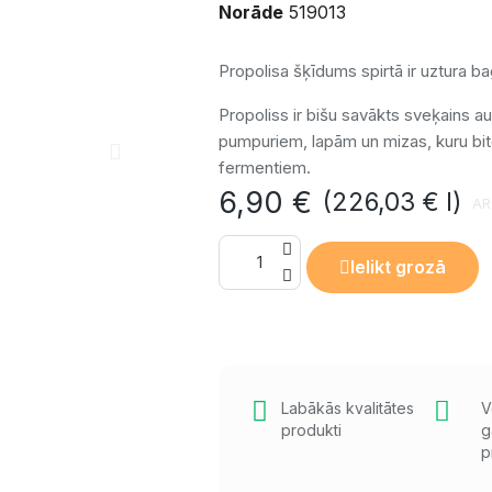
Norāde
519013
Propolisa šķīdums spirtā ir uztura ba
Propoliss ir bišu savākts sveķains a
pumpuriem, lapām un mizas, kuru bit
fermentiem.
6,90 €
(226,03 € l)
AR
Ielikt grozā
Labākās kvalitātes
V
produkti
g
p