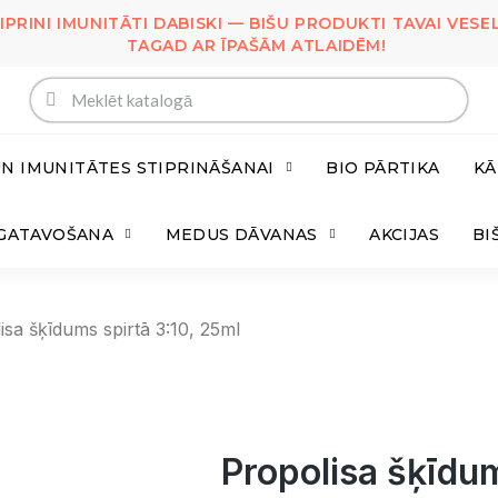
IPRINI IMUNITĀTI DABISKI — BIŠU PRODUKTI TAVAI VESEL
TAGAD AR ĪPAŠĀM ATLAIDĒM!
UN IMUNITĀTES STIPRINĀŠANAI
BIO PĀRTIKA
KĀ
ZGATAVOŠANA
MEDUS DĀVANAS
AKCIJAS
BI
isa šķīdums spirtā 3:10, 25ml
Propolisa šķīdum