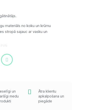
gātinātājs.
ugu materiāls no koku un krūmu
es stropā sajauc ar vasku un
 PVN
eselīgi un
Ātra klientu
aršīgi medu
apkalpošana un
rodukti
piegāde