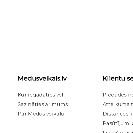
Medusveikals.lv
Klientu se
Kur iegādāties vēl
Piegādes n
Sazināties ar mums
Atteikuma t
Par Medus veikalu
Distances 
Pasūtījumi
Lietošanas