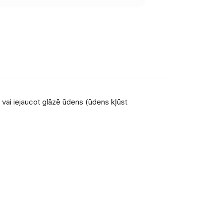
 vai iejaucot glāzē ūdens (ūdens kļūst