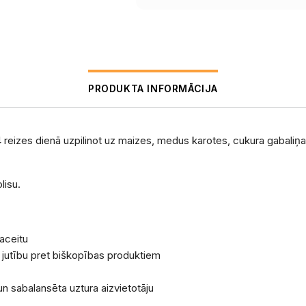
PRODUKTA INFORMĀCIJA
-4 reizes dienā uzpilinot uz maizes, medus karotes, cukura gabaliņa
lisu.
maceitu
u jutību pret biškopības produktiem
un sabalansēta uztura aizvietotāju