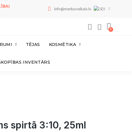
ĪBAI
info@medusveikals.lv
LV
RUMI
TĒJAS
KOSMĒTIKA
ŠKOPĪBAS INVENTĀRS
s spirtā 3:10, 25ml