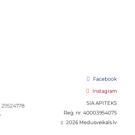
Ātrais skats
Propolisa ūdens
Propolisa ūdens ekstrakts, 100ml
6,15 €
Ielikt grozā
Facebook
Instagram
SIA APITEKS
71 29524778
Reģ. nr. 40003954075
v
2026 Medusveikals.lv