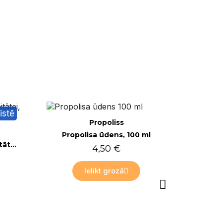
Nav noliktavā
Tikai tiešsaistē
ml