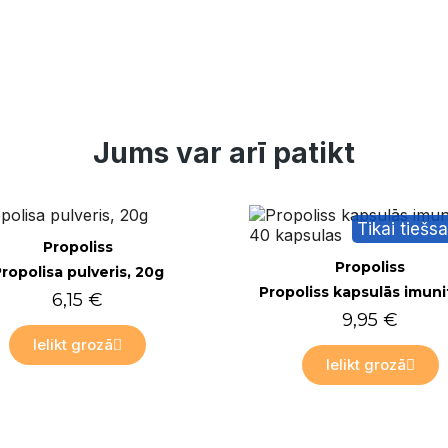
Jums var arī patikt
Tikai tiešsaistē
Ātrais skats
Propoliss
Ātrais skats
Propoliss
Propolisa ūdens, 100 
Propoliss kapsulās imunitātei, 40 kapsulas
4,50 €
9,95 €
Ielikt grozā
Ielikt grozā