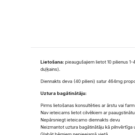
Lietošana:
pieaugušajiem lietot 10 pilienus 1
duļķains).
Diennakts deva (40 pilieni) satur 464mg propo
Uztura bagātinātāju:
Pirms lietošanas konsultēties ar ārstu vai far
Nav ieteicams lietot cilvēkiem ar paaugstināt
Nepārsniegt ieteicamo diennakts devu
Neizmantot uztura bagātinātāju kā pilnvērtīga 
Glabāt bērniem nepieejamā vietā