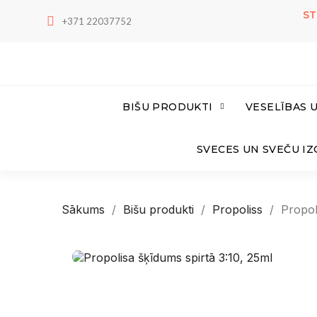
ST
+371 22037752
BIŠU PRODUKTI
VESELĪBAS 
SVECES UN SVEČU I
Sākums
Bišu produkti
Propoliss
Propol