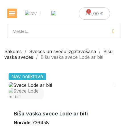
0,00 €
LV
Veselības un imunitātes stiprināšanai
Sveces un sveču izgatavošana
Medus dāvanas
Sākums
Sveces un sveču izgatavošana
Bišu
vaska sveces
Bišu vaska svece Lode ar biti
Nav noliktavā
Bišu vaska svece Lode ar biti
Norāde
736458