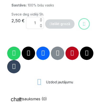
Sastāvs:
100% bišu vasks
Svece deg vidēji 5h.
2,50 €
Ielikt grozā
Uzdod jautājumu
Atsauksmes (0)