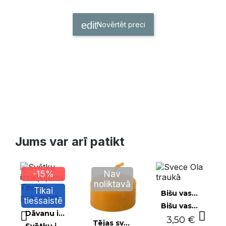
Novērtēt preci
Jums var arī patikt
-15%
Nav
noliktavā
Tikai
Ātrais skats
Bišu vaska sveces
tiešsaistē
Bišu vaska svece Ola traukā
Ātrais skats
Dāvanu iesaiņojumi
3,50 €
Ātrais skats
Tējas sveces un peldošās sveces