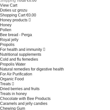
Shipping
Total
€0.00
View Cart
Doties uz grozu
Shopping Cart
€0.00
Honey products
Honey
Pollen
Bee bread - Perga
Royal jelly
Propolis
For health and immunity
Nutritional supplements
Cold and flu femedies
Propolis Water
Natural remedies for digestive health
For Air Purification
Organic Food
Treats
Dried berries and fruits
Treats in honey
Chocolate with Bee Products
Caramels and jelly candies
Chewing Gum