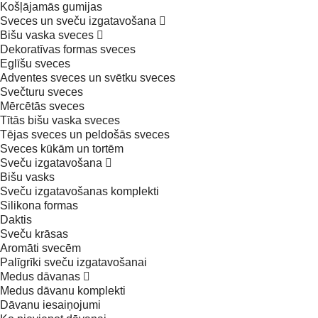
Košļājamās gumijas
Sveces un sveču izgatavošana
Bišu vaska sveces
Dekoratīvas formas sveces
Eglīšu sveces
Adventes sveces un svētku sveces
Svečturu sveces
Mērcētās sveces
Tītās bišu vaska sveces
Tējas sveces un peldošās sveces
Sveces kūkām un tortēm
Sveču izgatavošana
Bišu vasks
Sveču izgatavošanas komplekti
Silikona formas
Daktis
Sveču krāsas
Aromāti svecēm
Palīgrīki sveču izgatavošanai
Medus dāvanas
Medus dāvanu komplekti
Dāvanu iesaiņojumi