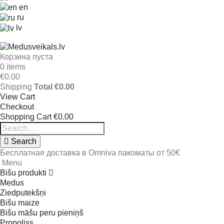
en
ru
lv
Корзина пуста
0 items
€0.00
Shipping
Total
€0.00
View Cart
Checkout
Shopping Cart
€0.00
Search
Бесплатная доставка в Omniva пакоматы от 50€
Menu
Bišu produkti
Medus
Ziedputekšņi
Bišu maize
Bišu māšu peru pieniņš
Propoliss