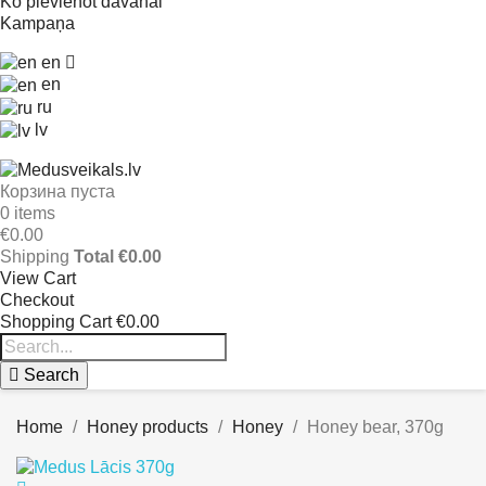
Ko pievienot dāvanai
Kampaņa
en
en
ru
lv
Корзина пуста
0 items
€0.00
Shipping
Total
€0.00
View Cart
Checkout
Shopping Cart
€0.00
Search
Home
Honey products
Honey
Honey bear, 370g