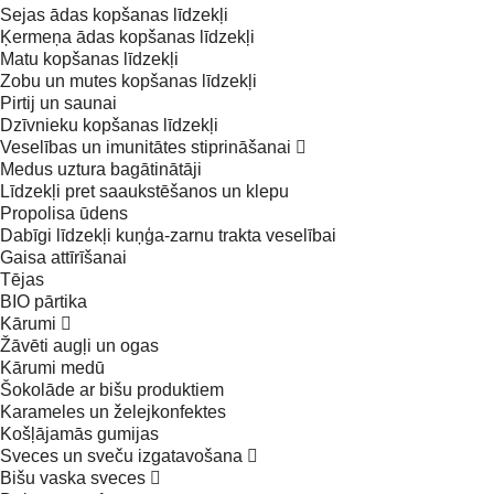
Sejas ādas kopšanas līdzekļi
Ķermeņa ādas kopšanas līdzekļi
Matu kopšanas līdzekļi
Zobu un mutes kopšanas līdzekļi
Pirtij un saunai
Dzīvnieku kopšanas līdzekļi
Veselības un imunitātes stiprināšanai
Medus uztura bagātinātāji
Līdzekļi pret saaukstēšanos un klepu
Propolisa ūdens
Dabīgi līdzekļi kuņģa-zarnu trakta veselībai
Gaisa attīrīšanai
Tējas
BIO pārtika
Kārumi
Žāvēti augļi un ogas
Kārumi medū
Šokolāde ar bišu produktiem
Karameles un želejkonfektes
Košļājamās gumijas
Sveces un sveču izgatavošana
Bišu vaska sveces