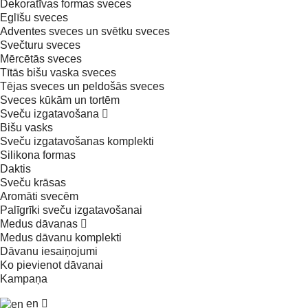
Dekoratīvas formas sveces
Eglīšu sveces
Adventes sveces un svētku sveces
Svečturu sveces
Mērcētās sveces
Tītās bišu vaska sveces
Tējas sveces un peldošās sveces
Sveces kūkām un tortēm
Sveču izgatavošana
Bišu vasks
Sveču izgatavošanas komplekti
Silikona formas
Daktis
Sveču krāsas
Aromāti svecēm
Palīgrīki sveču izgatavošanai
Medus dāvanas
Medus dāvanu komplekti
Dāvanu iesaiņojumi
Ko pievienot dāvanai
Kampaņa
en