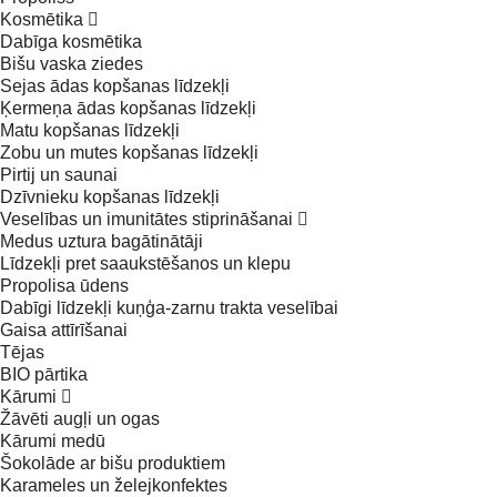
Kosmētika
Dabīga kosmētika
Bišu vaska ziedes
Sejas ādas kopšanas līdzekļi
Ķermeņa ādas kopšanas līdzekļi
Matu kopšanas līdzekļi
Zobu un mutes kopšanas līdzekļi
Pirtij un saunai
Dzīvnieku kopšanas līdzekļi
Veselības un imunitātes stiprināšanai
Medus uztura bagātinātāji
Līdzekļi pret saaukstēšanos un klepu
Propolisa ūdens
Dabīgi līdzekļi kuņģa-zarnu trakta veselībai
Gaisa attīrīšanai
Tējas
BIO pārtika
Kārumi
Žāvēti augļi un ogas
Kārumi medū
Šokolāde ar bišu produktiem
Karameles un želejkonfektes