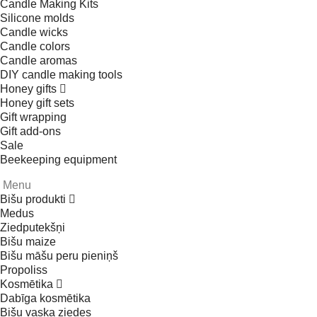
Candle Making Kits
Silicone molds
Candle wicks
Candle colors
Candle aromas
DIY candle making tools
Honey gifts
Honey gift sets
Gift wrapping
Gift add-ons
Sale
Beekeeping equipment
Menu
Bišu produkti
Medus
Ziedputekšņi
Bišu maize
Bišu māšu peru pieniņš
Propoliss
Kosmētika
Dabīga kosmētika
Bišu vaska ziedes