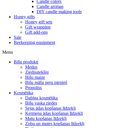
Candle colors
Candle aromas
DIY candle making tools
Honey gifts
Honey gift sets
Gift wrapping
Gift add-ons
Sale
Beekeeping equipment
Menu
Bišu produkti
Medus
Ziedputekšņi
Bišu maize
Bišu māšu peru pieniņš
Propoliss
Kosmētika
Dabīga kosmētika
Bišu vaska ziedes
Sejas ādas kopšanas līdzekļi
Ķermeņa ādas kopšanas līdzekļi
Matu kopšanas līdzekļi
Zobu un mutes kopšanas līdzekļi