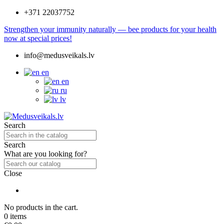
+371 22037752
Strengthen your immunity naturally — bee products for your health
now at special prices!
info@medusveikals.lv
en
en
ru
lv
Search
Search
What are you looking for?
Close
No products in the cart.
0 items