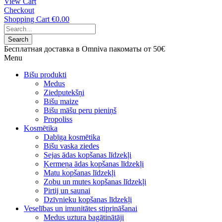
View Cart
Checkout
Shopping Cart
€0.00
Search
Бесплатная доставка в Omniva пакоматы от 50€
Menu
Bišu produkti
Medus
Ziedputekšņi
Bišu maize
Bišu māšu peru pieniņš
Propoliss
Kosmētika
Dabīga kosmētika
Bišu vaska ziedes
Sejas ādas kopšanas līdzekļi
Ķermeņa ādas kopšanas līdzekļi
Matu kopšanas līdzekļi
Zobu un mutes kopšanas līdzekļi
Pirtij un saunai
Dzīvnieku kopšanas līdzekļi
Veselības un imunitātes stiprināšanai
Medus uztura bagātinātāji