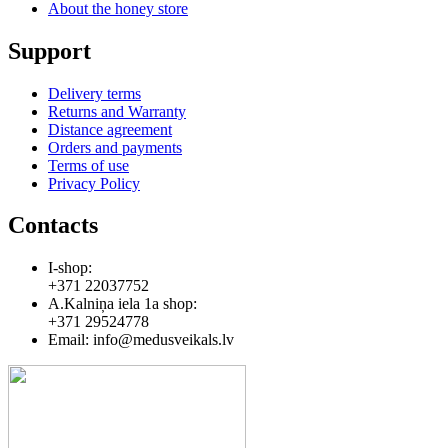
About the honey store
Support
Delivery terms
Returns and Warranty
Distance agreement
Orders and payments
Terms of use
Privacy Policy
Contacts
I-shop:
+371 22037752
A.Kalniņa iela 1a shop:
+371 29524778
Email: info@medusveikals.lv