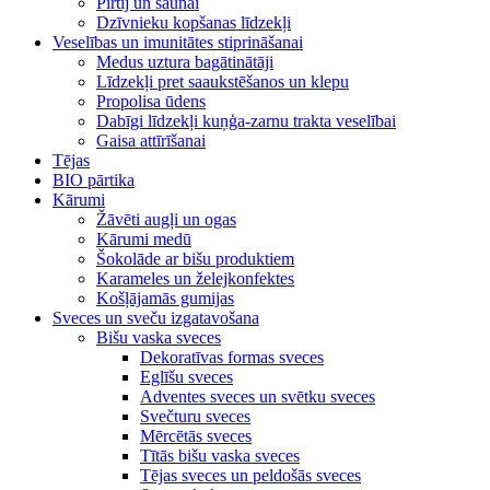
Pirtij un saunai
Dzīvnieku kopšanas līdzekļi
Veselības un imunitātes stiprināšanai
Medus uztura bagātinātāji
Līdzekļi pret saaukstēšanos un klepu
Propolisa ūdens
Dabīgi līdzekļi kuņģa-zarnu trakta veselībai
Gaisa attīrīšanai
Tējas
BIO pārtika
Kārumi
Žāvēti augļi un ogas
Kārumi medū
Šokolāde ar bišu produktiem
Karameles un želejkonfektes
Košļājamās gumijas
Sveces un sveču izgatavošana
Bišu vaska sveces
Dekoratīvas formas sveces
Eglīšu sveces
Adventes sveces un svētku sveces
Svečturu sveces
Mērcētās sveces
Tītās bišu vaska sveces
Tējas sveces un peldošās sveces