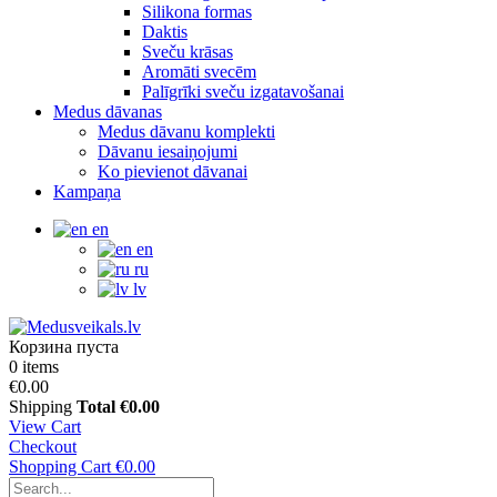
Silikona formas
Daktis
Sveču krāsas
Aromāti svecēm
Palīgrīki sveču izgatavošanai
Medus dāvanas
Medus dāvanu komplekti
Dāvanu iesaiņojumi
Ko pievienot dāvanai
Kampaņa
en
en
ru
lv
Корзина пуста
0 items
€0.00
Shipping
Total
€0.00
View Cart
Checkout
Shopping Cart
€0.00