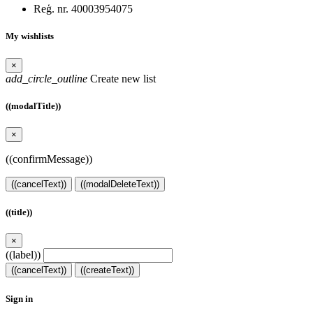
Reģ. nr. 40003954075
My wishlists
×
add_circle_outline
Create new list
((modalTitle))
×
((confirmMessage))
((cancelText))
((modalDeleteText))
((title))
×
((label))
((cancelText))
((createText))
Sign in