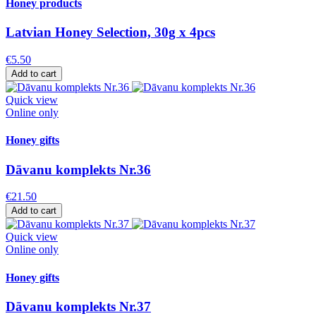
Honey products
Latvian Honey Selection, 30g x 4pcs
€5.50
Add to cart
Quick view
Online only
Honey gifts
Dāvanu komplekts Nr.36
€21.50
Add to cart
Quick view
Online only
Honey gifts
Dāvanu komplekts Nr.37