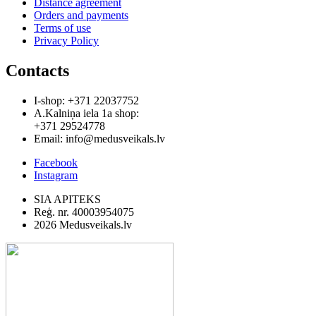
Distance agreement
Orders and payments
Terms of use
Privacy Policy
Contacts
I-shop: +371 22037752
A.Kalniņa iela 1a shop:
+371 29524778
Email: info@medusveikals.lv
Facebook
Instagram
SIA APITEKS
Reģ. nr. 40003954075
2026 Medusveikals.lv