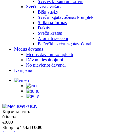
Sveces kūkām un tortēm
Sveču izgatavošana
Bišu vasks
Sveču izgatavošanas komplekti
Silikona formas
Daktis
Sveču krāsas
Aromāti svecēm
Palīgrīki sveču izgatavošanai
Medus dāvanas
Medus dāvanu komplekti
Dāvanu iesaiņojumi
Ko pievienot dāvanai
Kampaņa
en
en
ru
lv
Корзина пуста
0 items
€0.00
Shipping
Total
€0.00