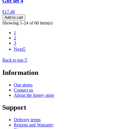
Gift set 4
€17.40
Add to cart
Showing 1-24 of 60 item(s)
1
2
3
Next

Back to top

Information
Our stores
Contact us
About the honey store
Support
Delivery terms
Returns and Warranty