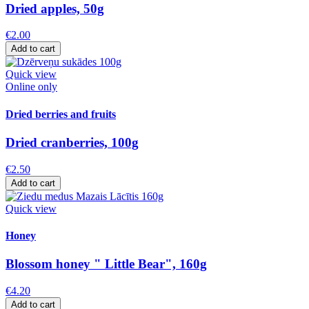
Dried apples, 50g
€2.00
Add to cart
Quick view
Online only
Dried berries and fruits
Dried cranberries, 100g
€2.50
Add to cart
Quick view
Honey
Blossom honey " Little Bear", 160g
€4.20
Add to cart