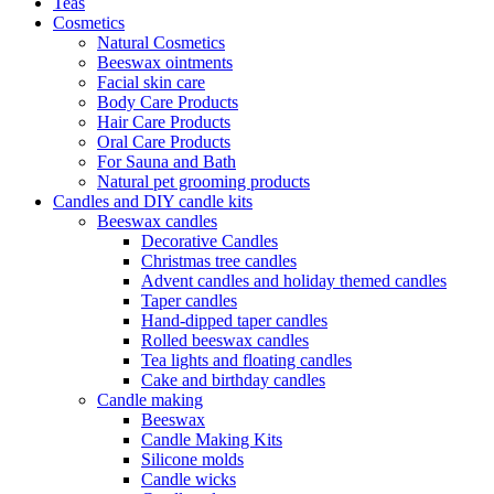
Teas
Cosmetics
Natural Cosmetics
Beeswax ointments
Facial skin care
Body Care Products
Hair Care Products
Oral Care Products
For Sauna and Bath
Natural pet grooming products
Candles and DIY candle kits
Beeswax candles
Decorative Candles
Christmas tree candles
Advent candles and holiday themed candles
Taper candles
Hand-dipped taper candles
Rolled beeswax candles
Tea lights and floating candles
Cake and birthday candles
Candle making
Beeswax
Candle Making Kits
Silicone molds
Candle wicks