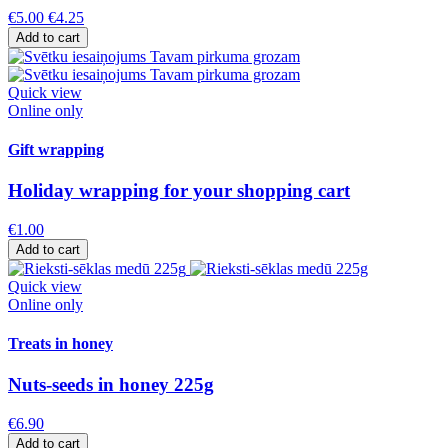
€5.00
€4.25
Add to cart
Quick view
Online only
Gift wrapping
Holiday wrapping for your shopping cart
€1.00
Add to cart
Quick view
Online only
Treats in honey
Nuts-seeds in honey 225g
€6.90
Add to cart