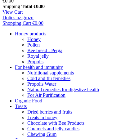
€0.00
Shipping
Total
€0.00
View Cart
Doties uz grozu
Shopping Cart
€0.00
Honey products
Honey
Pollen
Bee bread - Perga
Royal jelly
Propolis
For health and immunity
Nutritional supplements
Cold and flu femedies
Propolis Water
Natural remedies for digestive health
For Air Purification
Organic Food
Treats
Dried berries and fruits
Treats in honey
Chocolate with Bee Products
Caramels and jelly candies
Chewing Gum