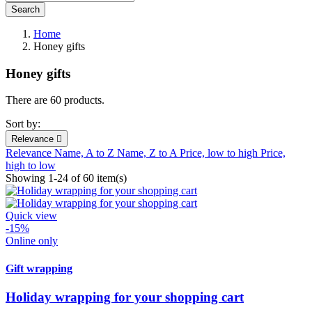
Search
Home
Honey gifts
Honey gifts
There are 60 products.
Sort by:
Relevance

Relevance
Name, A to Z
Name, Z to A
Price, low to high
Price,
high to low
Showing 1-24 of 60 item(s)
Quick view
-15%
Online only
Gift wrapping
Holiday wrapping for your shopping cart