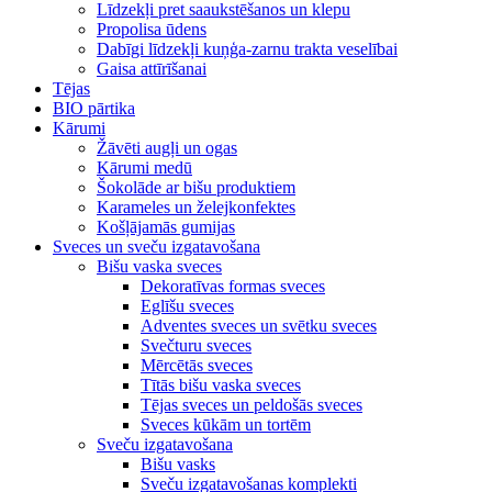
Līdzekļi pret saaukstēšanos un klepu
Propolisa ūdens
Dabīgi līdzekļi kuņģa-zarnu trakta veselībai
Gaisa attīrīšanai
Tējas
BIO pārtika
Kārumi
Žāvēti augļi un ogas
Kārumi medū
Šokolāde ar bišu produktiem
Karameles un želejkonfektes
Košļājamās gumijas
Sveces un sveču izgatavošana
Bišu vaska sveces
Dekoratīvas formas sveces
Eglīšu sveces
Adventes sveces un svētku sveces
Svečturu sveces
Mērcētās sveces
Tītās bišu vaska sveces
Tējas sveces un peldošās sveces
Sveces kūkām un tortēm
Sveču izgatavošana
Bišu vasks
Sveču izgatavošanas komplekti