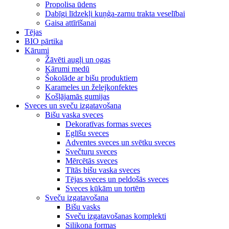
Propolisa ūdens
Dabīgi līdzekļi kuņģa-zarnu trakta veselībai
Gaisa attīrīšanai
Tējas
BIO pārtika
Kārumi
Žāvēti augļi un ogas
Kārumi medū
Šokolāde ar bišu produktiem
Karameles un želejkonfektes
Košļājamās gumijas
Sveces un sveču izgatavošana
Bišu vaska sveces
Dekoratīvas formas sveces
Eglīšu sveces
Adventes sveces un svētku sveces
Svečturu sveces
Mērcētās sveces
Tītās bišu vaska sveces
Tējas sveces un peldošās sveces
Sveces kūkām un tortēm
Sveču izgatavošana
Bišu vasks
Sveču izgatavošanas komplekti
Silikona formas