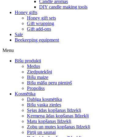
Candle aromas
DIY candle making tools
Honey gifts
Honey gift sets
Gift wrapping
Gift add-ons
Sale
Beekeeping equipment
Menu
Bišu produkti
Medus
Ziedputekšņi
Bišu maize
Bišu māšu peru pieniņš
Propoliss
Kosmētika
Dabīga kosmētika
Bišu vaska ziedes
Sejas ādas kopšanas līdzekļi
Ķermeņa ādas kopšanas līdzekļi
Matu kopšanas līdzekļi
Zobu un mutes kopšanas līdzekļi
Pirtij un saunai