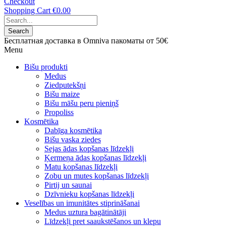
Checkout
Shopping Cart
€0.00
Search
Бесплатная доставка в Omniva пакоматы от 50€
Menu
Bišu produkti
Medus
Ziedputekšņi
Bišu maize
Bišu māšu peru pieniņš
Propoliss
Kosmētika
Dabīga kosmētika
Bišu vaska ziedes
Sejas ādas kopšanas līdzekļi
Ķermeņa ādas kopšanas līdzekļi
Matu kopšanas līdzekļi
Zobu un mutes kopšanas līdzekļi
Pirtij un saunai
Dzīvnieku kopšanas līdzekļi
Veselības un imunitātes stiprināšanai
Medus uztura bagātinātāji
Līdzekļi pret saaukstēšanos un klepu