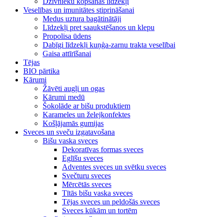
Dzīvnieku kopšanas līdzekļi
Veselības un imunitātes stiprināšanai
Medus uztura bagātinātāji
Līdzekļi pret saaukstēšanos un klepu
Propolisa ūdens
Dabīgi līdzekļi kuņģa-zarnu trakta veselībai
Gaisa attīrīšanai
Tējas
BIO pārtika
Kārumi
Žāvēti augļi un ogas
Kārumi medū
Šokolāde ar bišu produktiem
Karameles un želejkonfektes
Košļājamās gumijas
Sveces un sveču izgatavošana
Bišu vaska sveces
Dekoratīvas formas sveces
Eglīšu sveces
Adventes sveces un svētku sveces
Svečturu sveces
Mērcētās sveces
Tītās bišu vaska sveces
Tējas sveces un peldošās sveces
Sveces kūkām un tortēm