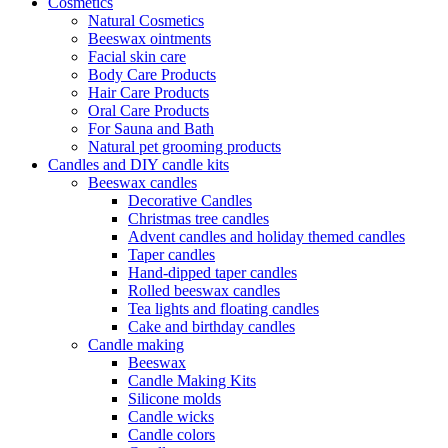
Cosmetics
Natural Cosmetics
Beeswax ointments
Facial skin care
Body Care Products
Hair Care Products
Oral Care Products
For Sauna and Bath
Natural pet grooming products
Candles and DIY candle kits
Beeswax candles
Decorative Candles
Christmas tree candles
Advent candles and holiday themed candles
Taper candles
Hand-dipped taper candles
Rolled beeswax candles
Tea lights and floating candles
Cake and birthday candles
Candle making
Beeswax
Candle Making Kits
Silicone molds
Candle wicks
Candle colors