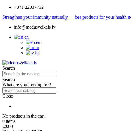
+371 22037752
Strengthen your immunity naturally — bee products for your health no
info@medusveikals.lv
en
en
ru
lv
Search
Search
What are you looking for?
Close
No products in the cart.
0 items
€0.00