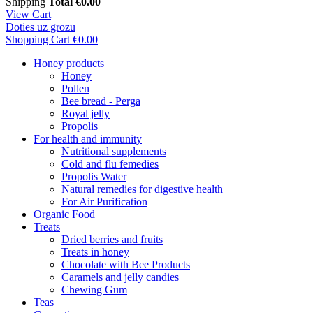
Shipping
Total
€0.00
View Cart
Doties uz grozu
Shopping Cart
€0.00
Honey products
Honey
Pollen
Bee bread - Perga
Royal jelly
Propolis
For health and immunity
Nutritional supplements
Cold and flu femedies
Propolis Water
Natural remedies for digestive health
For Air Purification
Organic Food
Treats
Dried berries and fruits
Treats in honey
Chocolate with Bee Products
Caramels and jelly candies
Chewing Gum
Teas