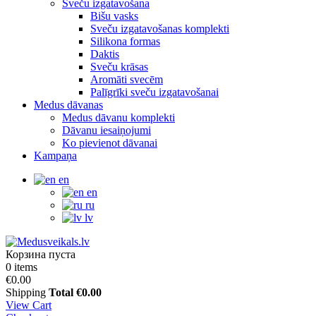
Sveču izgatavošana
Bišu vasks
Sveču izgatavošanas komplekti
Silikona formas
Daktis
Sveču krāsas
Aromāti svecēm
Palīgrīki sveču izgatavošanai
Medus dāvanas
Medus dāvanu komplekti
Dāvanu iesaiņojumi
Ko pievienot dāvanai
Kampaņa
en
en
ru
lv
Корзина пуста
0 items
€0.00
Shipping
Total
€0.00
View Cart