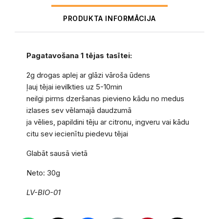
PRODUKTA INFORMĀCIJA
Pagatavošana 1 tējas tasītei:
2g drogas aplej ar glāzi vāroša ūdens
ļauj tējai ievilkties uz 5-10min
neilgi pirms dzeršanas pievieno kādu no medus
izlases sev vēlamajā daudzumā
ja vēlies, papildini tēju ar citronu, ingveru vai kādu
citu sev iecienītu piedevu tējai
Glabāt sausā vietā
Neto: 30g
LV-BIO-01