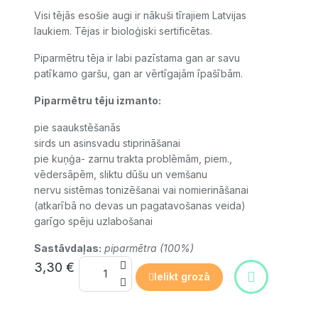
Visi tējās esošie augi ir nākuši tīrajiem Latvijas
laukiem. Tējas
ir bioloģiski sertificētas.
Piparmētru tēja ir labi pazīstama gan ar savu
patīkamo garšu, gan ar vērtīgajām īpašībām.
Piparmētru tēju izmanto:
pie saaukstēšanās
sirds un asinsvadu stiprināšanai
pie kuņģa- zarnu trakta problēmām, piem.,
vēdersāpēm, sliktu dūšu un vemšanu
nervu sistēmas tonizēšanai vai nomierināšanai
(atkarībā no devas un pagatavošanas veida)
garīgo spēju uzlabošanai
Sastāvdaļas:
piparmētra (100%)
3,30 €
Ielikt grozā