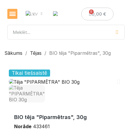
0,00 €
LV
Veselības un imunitātes stiprināšanai
Sveces un sveču izgatavošana
Medus dāvanas
Sākums
Tējas
BIO tēja "Piparmētras", 30g
Tikai tiešsaistē
BIO tēja "Piparmētras", 30g
Norāde
433461