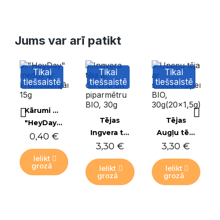
Jums var arī patikt
Tikai
Tikai
Tikai
tiešsaistē
tiešsaistē
tiešsaistē
Ātrais skats
Kārumi medū
Ātrais skats
Ātrais skats
Tējas
Tējas
"HeyDay" medus ar krūmcidonijām, 15g
Ingvera tēja ar citronu un piparmētru BIO, 30g
Augļu tēja ar upenēm un smiltsērkšķiem BIO, 30g (20x1,5g)
0,40 €
3,30 €
3,30 €
Ielikt
grozā
Ielikt
Ielikt
grozā
grozā
Tikai
Tikai
Tikai
tiešsaistē
tiešsaistē
tiešsaistē