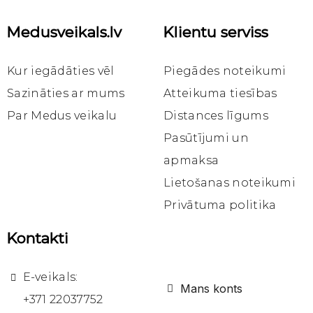
Medusveikals.lv
Klientu serviss
Ātrais skats
Ātrais skats
Ātrais skats
Tējas
Tējas
Tējas
Ingvera tēja ar smiltsērkšķiem BIO, 40g (20x2g)
Ingvera tēja ar apelsīniem BIO, 30g (20x1.5)
Tēju asorti (4veidi) BIO, 20x1,5g
Kur iegādāties vēl
Piegādes noteikumi
3,30 €
3,30 €
3,30 €
Sazināties ar mums
Atteikuma tiesības
Par Medus veikalu
Distances līgums
Ielikt
Ielikt
Ielikt
grozā
grozā
grozā
Pasūtījumi un
apmaksa
Lietošanas noteikumi
Privātuma politika
Kontakti
E-veikals:
Mans konts
+371 22037752