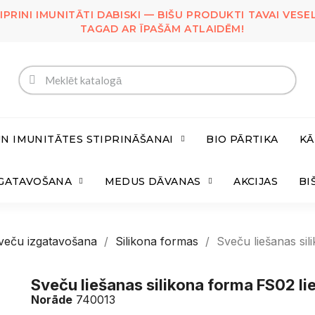
IPRINI IMUNITĀTI DABISKI — BIŠU PRODUKTI TAVAI VESEL
TAGAD AR ĪPAŠĀM ATLAIDĒM!
UN IMUNITĀTES STIPRINĀŠANAI
BIO PĀRTIKA
KĀ
ZGATAVOŠANA
MEDUS DĀVANAS
AKCIJAS
BI
veču izgatavošana
Silikona formas
Sveču liešanas sil
Sveču liešanas silikona forma FS02 lie
Norāde
740013