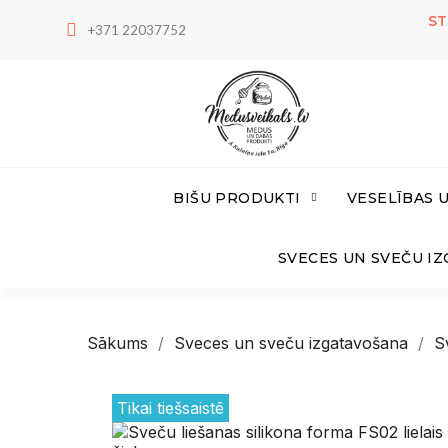
ST
+371 22037752
BIŠU PRODUKTI
VESELĪBAS 
SVECES UN SVEČU I
Sākums
Sveces un sveču izgatavošana
S
Tikai tiešsaistē