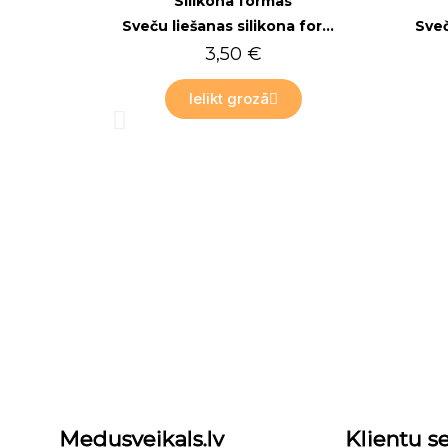
Silikona formas
Sil
Sveču liešanas silikona forma F013, mazā bite
3,50 €
Ielikt grozā
I
Medusveikals.lv
Klientu se