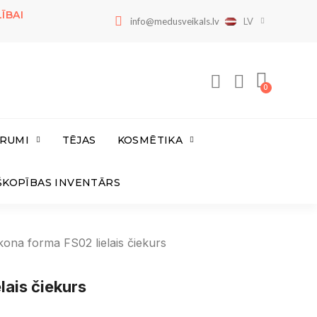
ĪBAI
info@medusveikals.lv
LV
RUMI
TĒJAS
KOSMĒTIKA
ŠKOPĪBAS INVENTĀRS
ikona forma FS02 lielais čiekurs
lais čiekurs