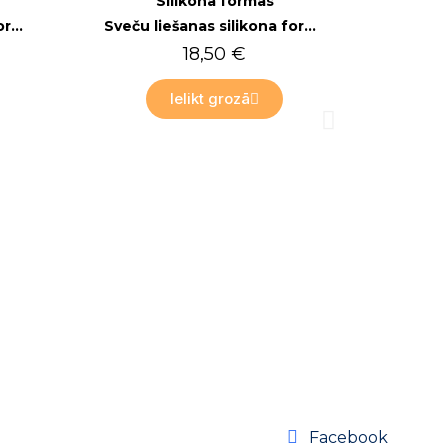
Silikona formas
Sveču liešanas silikona forma FS08, Ziemasvētku rota
18,50 €
Ielikt grozā
Ātra
Silik
1
Ieli
Facebook