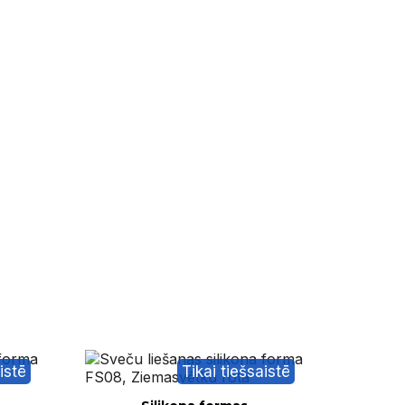
Tikai tiešsaistē
Ātrais skats