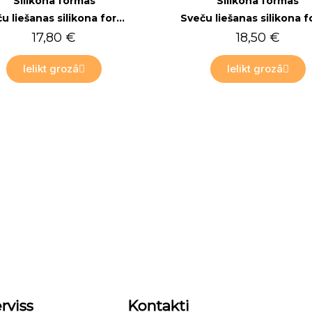
ikona formas
Silikona formas
Sveču liešanas silikona forma FS611, Peonija
Sveču liešanas silikona forma FS41, Keksiņš
17,80 €
18,50 €
elikt grozā
Ielikt grozā
rviss
Kontakti