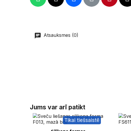
Atsauksmes (0)
Jums var arī patikt
Tikai tiešsaistē
Ātrais skats
Ā