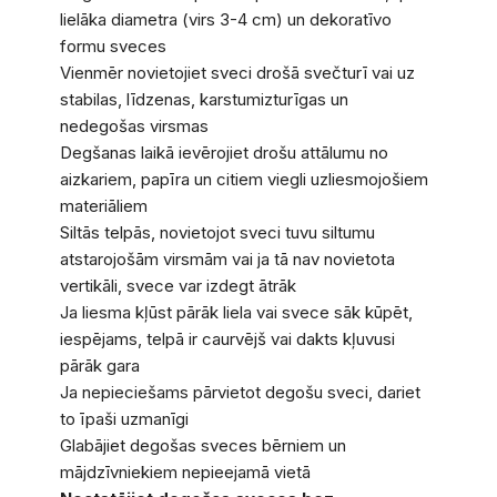
lielāka diametra (virs 3-4 cm) un dekoratīvo
formu sveces
Vienmēr novietojiet sveci drošā svečturī vai uz
stabilas, līdzenas, karstumizturīgas un
nedegošas virsmas
Degšanas laikā ievērojiet drošu attālumu no
aizkariem, papīra un citiem viegli uzliesmojošiem
materiāliem
Siltās telpās, novietojot sveci tuvu siltumu
atstarojošām virsmām vai ja tā nav novietota
vertikāli, svece var izdegt ātrāk
Ja liesma kļūst pārāk liela vai svece sāk kūpēt,
iespējams, telpā ir caurvējš vai dakts kļuvusi
pārāk gara
Ja nepieciešams pārvietot degošu sveci, dariet
to īpaši uzmanīgi
Glabājiet degošas sveces bērniem un
mājdzīvniekiem nepieejamā vietā