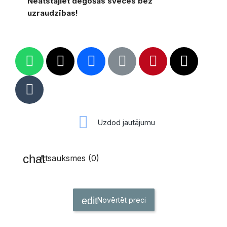
Neatstājiet degošas sveces bez
uzraudzības!
Uzdod jautājumu
Atsauksmes (0)
Novērtēt preci