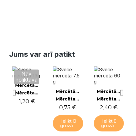
Jums var arī patikt
Nav
noliktavā
Ātrais skats
Mērcētās sveces
Ātrais skats
Ātrais skats
Mērcētās sveces
Mērcētās sveces
Mērcēta bišu vaska svece, 13g (1gab)
Mērcēta bišu vaska svece, 7,5g (1gab)
Mērcēta bišu vaska svece, 60g (1gab)
1,20 €
0,75 €
2,40 €
Ielikt
Ielikt
grozā
grozā