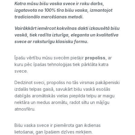
Katra mūsu bišu vaska svece ir roku darbs,
izgatavota no 100% tīra bišu vaska, izmantojot
tradicionālo mercēšanas metodi.
Vairākkārt iemērcot kokvilnas dakti izkausētā bišu
vaskā, tiek radīta izturīga, eleganta un kvalitatīva
svece ar raksturīgu klasisku formu.
Īpašu vērtību mūsu svecēm piešķir
propoliss
, ar
kuru pēc īpašas tehnoloģijas tiek pārklāta katra
svece.
Dedzinot sveci, propoliss no tās virsmas pakāpeniski
izdalās telpas gaisā, savukārt bišu vaskā esošās
dabīgās aromātiskās vielas piepilda telpu ar maigu
nektāra un medus aromātu, radot siltu un mājīgu
atmosfēru.
Bišu vaska svece ir piemērota gan ikdienas
lietošanai, gan īpašiem dzīves mirkļiem.