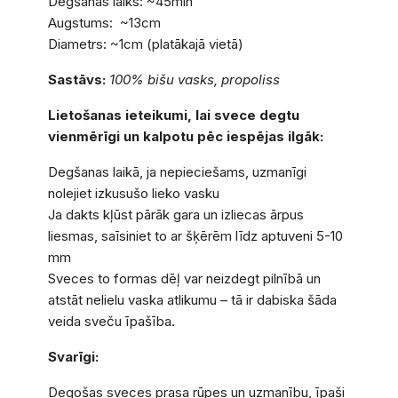
Degšanas laiks: ~45min
Augstums: ~13cm
Diametrs: ~1cm (platākajā vietā)
Sastāvs:
100% bišu vasks, propoliss
Lietošanas ieteikumi, lai svece degtu
vienmērīgi un kalpotu pēc iespējas ilgāk:
Degšanas laikā, ja nepieciešams, uzmanīgi
nolejiet izkusušo lieko vasku
Ja dakts kļūst pārāk gara un izliecas ārpus
liesmas, saīsiniet to ar šķērēm līdz aptuveni 5-10
mm
Sveces to formas dēļ var neizdegt pilnībā un
atstāt nelielu vaska atlikumu – tā ir dabiska šāda
veida sveču īpašība.
Svarīgi:
Degošas sveces prasa rūpes un uzmanību, īpaši