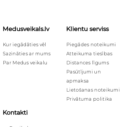
Tikai
tiešsaistē
Medusveikals.lv
Klientu serviss
Ātrais skats
Ātrais skats
Ātrais skats
Mērcētās sveces
Mērcētās sveces
Dāvanu iesaiņojumi
Mērcēta bišu vaska svece, eglīšu, 15g (1gab)
Mērcēta bišu vaska svece, eglīšu, 25g (1gab)
Svētku iesaiņojums Tavam pirkuma grozam
Kur iegādāties vēl
Piegādes noteikumi
0,80 €
1,20 €
1,00 €
Sazināties ar mums
Atteikuma tiesības
Par Medus veikalu
Distances līgums
Ielikt
grozā
Pasūtījumi un
apmaksa
Lietošanas noteikumi
Privātuma politika
Kontakti