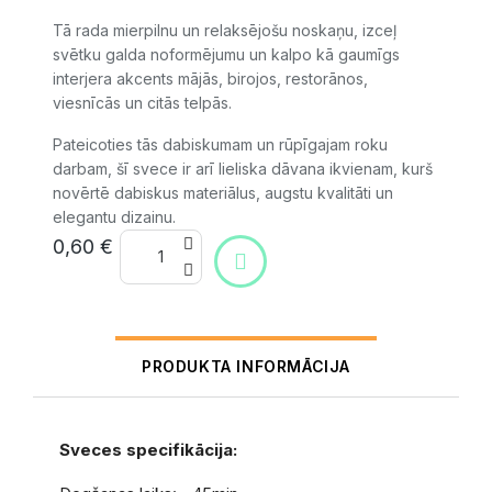
Tā rada mierpilnu un relaksējošu noskaņu, izceļ
svētku galda noformējumu un kalpo kā gaumīgs
interjera akcents mājās, birojos, restorānos,
viesnīcās un citās telpās.
Pateicoties tās dabiskumam un rūpīgajam roku
darbam, šī svece ir arī lieliska dāvana ikvienam, kurš
novērtē dabiskus materiālus, augstu kvalitāti un
elegantu dizainu.
0,60 €
PRODUKTA INFORMĀCIJA
Sveces specifikācija: