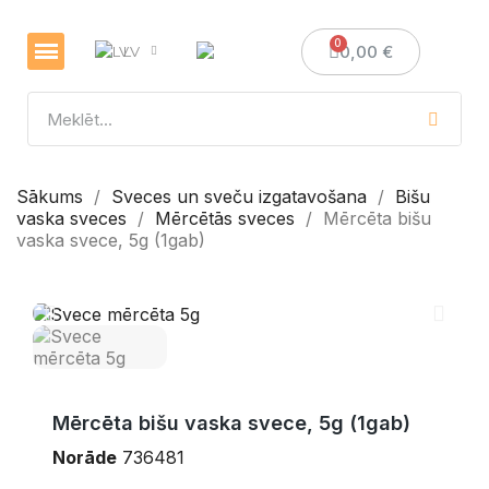
0,00 €
LV
Veselības un imunitātes stiprināšanai
Sveces un sveču izgatavošana
Medus dāvanas
Sākums
Sveces un sveču izgatavošana
Bišu
vaska sveces
Mērcētās sveces
Mērcēta bišu
vaska svece, 5g (1gab)
Mērcēta bišu vaska svece, 5g (1gab)
Norāde
736481