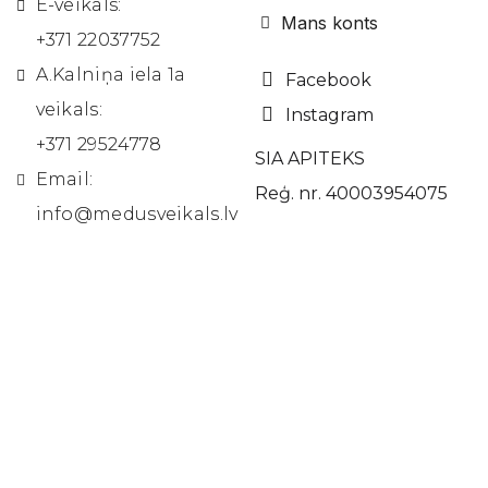
E-veikals:
Mans konts
+371 22037752
A.Kalniņa iela 1a
Facebook
veikals:
Instagram
+371 29524778
SIA APITEKS
Email:
Reģ. nr. 40003954075
info@medusveikals.lv