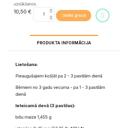
uzsūkšanos.
10,50 €
Ielikt grozā
PRODUKTA INFORMĀCIJA
Lietošana:
Pieaugušajiem košļāt pa 2 - 3 pastilām dienā
Bērniem no 3 gadu vecuma - pa 1 - 3 pastilām
dienā
Ieteicamā devā (3 pastilas):
bišu maize 1,455 g