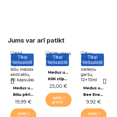
Jums var arī patikt
Tikai
Tikai
Tikai
tiešsaistē
tiešsaistē
tiešsaistē
Ātrais skats
Medus uztura bagātinātāji
KIIN stipro bišu pērles, 30 paciņās
25,00 €
Ātrais skats
Ātrais skats
Medus uztura bagātinātāji
Medus uztura bagātinātāji
Bišu pērles kapsulas ar bišu maizes ekstraktu, 30 kapsulas
Bee Energy BIO toniks ar melleņu garšu, 12x10ml
Ielikt
19,99 €
9,92 €
grozā
Ielikt
Ielikt