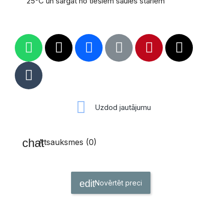
25°C un sargāt no tiešiem saules stariem
Uzdod jautājumu
Atsauksmes (0)
Novērtēt preci