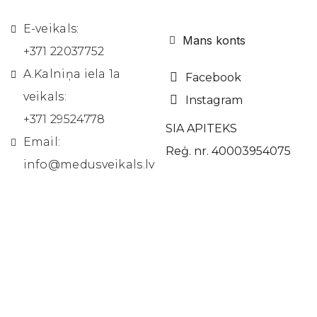
E-veikals:
Mans konts
+371 22037752
A.Kalniņa iela 1a
Facebook
veikals:
Instagram
+371 29524778
SIA APITEKS
Email:
Reģ. nr. 40003954075
info@medusveikals.lv