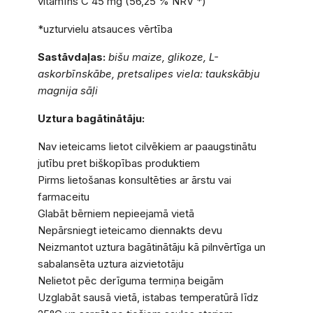
vitamīns C 45 mg (56,25 % NRV *)
*uzturvielu atsauces vērtība
Sastāvdaļas:
bišu maize, glikoze, L-
askorbīnskābe, pretsalipes viela: taukskābju
magnija sāļi
Uztura bagātinātāju:
Nav ieteicams lietot cilvēkiem ar paaugstinātu
jutību pret biškopības produktiem
Pirms lietošanas konsultēties ar ārstu vai
farmaceitu
Glabāt bērniem nepieejamā vietā
Nepārsniegt ieteicamo diennakts devu
Neizmantot uztura bagātinātāju kā pilnvērtīga un
sabalansēta uztura aizvietotāju
Nelietot pēc derīguma termiņa beigām
Uzglabāt sausā vietā, istabas temperatūrā līdz