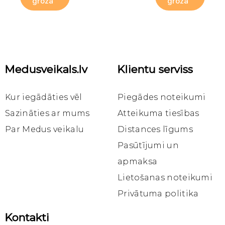
grozā
grozā
Tikai
tiešsaistē
Medusveikals.lv
Klientu serviss
Ātrais skats
Ātrais skats
Ātrais skats
Propoliss
Medus uztura bagātinātāji
Bišu māšu peru pieniņš
Propoliss kapsulās imunitātei, 40 kapsulas
Ziedputekšņi, propoliss un bišu māšu peru pieniņš medū, 240g
Bišu māšu peru pieniņš medū, 240g
Kur iegādāties vēl
Piegādes noteikumi
9,95 €
9,15 €
7,10 €
Sazināties ar mums
Atteikuma tiesības
Par Medus veikalu
Distances līgums
Ielikt
Ielikt
Ielikt
grozā
grozā
grozā
Pasūtījumi un
apmaksa
Lietošanas noteikumi
Privātuma politika
Kontakti