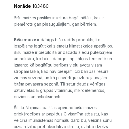
Norāde
183480
Bišu maizes pastilas ir uztura bagātinātājs, kas ir
piemērots gan pieaugušajiem, gan bērniem.
Bišu maize
ir dabīgs bišu radīts produkts, ko
iespējams iegūt tikai ziemeļu klimatiskajos apstākļos.
Bišu maize ir piepildīta ar dažādu ziedu putekšņiem
un nektāru, ko bites dabīgos apstākļos fermentē un
izmanto kā bagātīgu barības vielu avotu visam
stropam laikā, kad nav pieejami citi barības resursi
ziemas sezonā, un kā pilnvērtīgu uzturu jaunajām
bitēm pavasara sezonā. Tā satur daudz vērtīgas
uzturvielas: B grupas vitamīnus, mikroelementus,
enzīmus un antioksidantus.
Šīs košļājamās pastilas apvieno bišu maizes
priekšrocības ar papildus C vitamīna atbalstu, kas
veicina imūnsistēmas normālu darbību, veicina šūnu
aizsardzību pret oksidatīvo stresu, uzlabo dzelzs