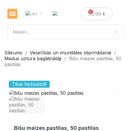
0,00 €
LV
Veselības un imunitātes stiprināšanai
Sveces un sveču izgatavošana
Medus dāvanas
Sākums
Veselības un imunitātes stiprināšanai
Medus uztura bagātinātāji
Bišu maizes pastilas, 50
pastilas
Tikai tiešsaistē
Bišu maizes pastilas, 50 pastilas