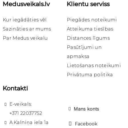
Medusveikals.lv
Klientu serviss
Ātrais skats
Ātrais skats
Ātrais skats
Pirtij un saunai
Pirtij un saunai
Kosmētika
Pirts-Saunas-dušas medus+eikaliptu ēterisko eļļu 200g
Pirts-saunas-dušas medus ar apelsīnu ēterisko eļļu 200g
Pirts-saunas-dušas medus ar rozmarīnu ēterisko eļļu 200g
Kur iegādāties vēl
Piegādes noteikumi
3,95 €
4,00 €
3,95 €
Sazināties ar mums
Atteikuma tiesības
Par Medus veikalu
Distances līgums
Ielikt
Ielikt
Ielikt
grozā
grozā
grozā
Pasūtījumi un
apmaksa
Lietošanas noteikumi
Privātuma politika
Kontakti
E-veikals:
Mans konts
+371 22037752
A.Kalniņa iela 1a
Facebook