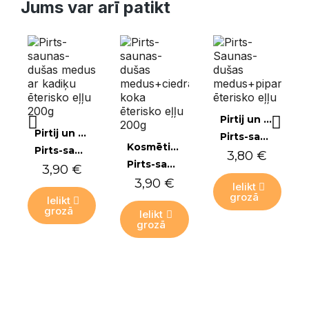
Jums var arī patikt
Ātrais skats
Pirtij un saunai
Ātrais skats
Pirtij un saunai
Pirts-saunas-dušas medus ar piparmētru ēterisko eļļu 200g
Ātrais skats
Kosmētika
Pirts-saunas-dušas medus ar kadiķu ēterisko eļļu 200g
3,80 €
Pirts-saunas-dušas medus ar ciedra koka ēterisko eļļu 200g
3,90 €
3,90 €
Ielikt
grozā
Ielikt
grozā
Ielikt
grozā