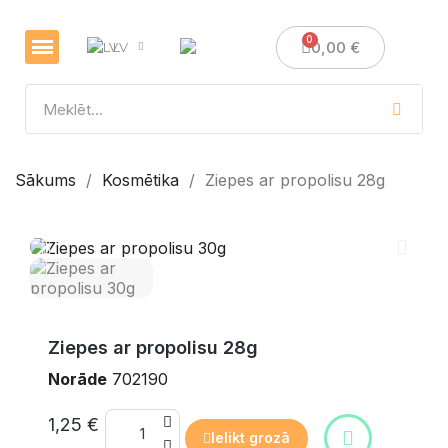
0,00 €
LV
Veselības un imunitātes stiprināšanai
Sveces un sveču izgatavošana
Medus dāvanas
Sākums
Kosmētika
Ziepes ar propolisu 28g
Ziepes ar propolisu 28g
Norāde
702190
1,25 €
Ielikt grozā