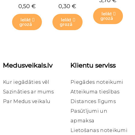
3,70 €
0,50 €
0,30 €
Ielikt
grozā
Ielikt
Ielikt
grozā
grozā
Tikai
Tikai
Tikai
tiešsaistē
tiešsaistē
tiešsaistē
Medusveikals.lv
Klientu serviss
Ātrais skats
Ātrais skats
Ātrais skats
Katalogs
Daktis
Daktis
Sveču dakts 3x6/20m
Sveču dakts 3x7
Sveču dakts 3x8/20m
Kur iegādāties vēl
Piegādes noteikumi
4,20 €
3,90 €
3,57 €
Sazināties ar mums
Atteikuma tiesības
Par Medus veikalu
Distances līgums
Ielikt
Ielikt
Ielikt
grozā
grozā
grozā
Pasūtījumi un
apmaksa
Lietošanas noteikumi