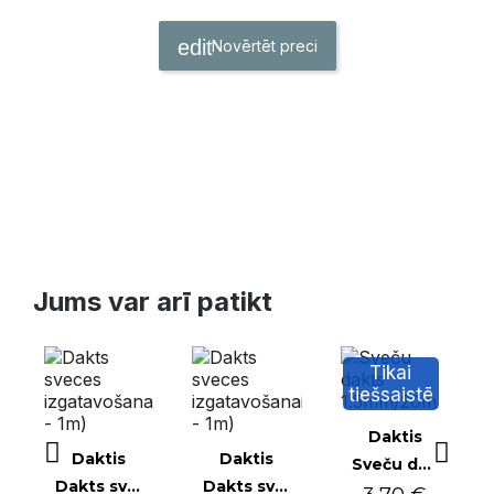
Novērtēt preci
Jums var arī patikt
Tikai
tiešsaistē
Ātrais skats
Daktis
Ātrais skats
Ātrais skats
Daktis
Daktis
Sveču dakts 1.5mm/20m
Dakts sveces izgatavošanai(resnā - 1m)
Dakts sveces izgatavošanai(tievā - 1m)