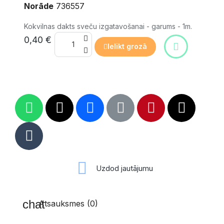
Norāde
736557
Kokvilnas dakts sveču izgatavošanai - garums - 1m.
0,40 €
Ielikt grozā
Uzdod jautājumu
Atsauksmes (0)