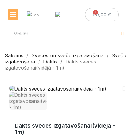
0,00 €
LV
Veselības un imunitātes stiprināšanai
Sveces un sveču izgatavošana
Medus dāvanas
Sākums
Sveces un sveču izgatavošana
Sveču
izgatavošana
Daktis
Dakts sveces
izgatavošanai(vidējā - 1m)
Dakts sveces izgatavošanai(vidējā -
1m)