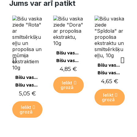
Jums var arī patikt
Ātrais skats
Bišu vaska ziedes
Bišu vaska ziede "Dora" ar propolisa ekstraktu, 10g
Ātrais skats
Bišu vaska ziedes
4,85 €
Bišu vaska ziede "Spīdola" ar propolisa ekstraktu un smiltsērkšķu eļļu, 10g
Ātrais skats
Bišu vaska ziedes
4,65 €
Ielikt
Bišu vaska ziede "Rota" ar smiltsērkšķu eļļu un propolisa un mūmija ekstraktiem 10g
grozā
5,05 €
Ielikt
grozā
Ielikt
grozā