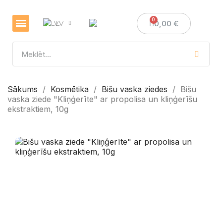
0,00 €
LV
Veselības un imunitātes stiprināšanai
Sveces un sveču izgatavošana
Medus dāvanas
Sākums
Kosmētika
Bišu vaska ziedes
Bišu
vaska ziede "Kliņģerīte" ar propolisa un kliņģerīšu
ekstraktiem, 10g