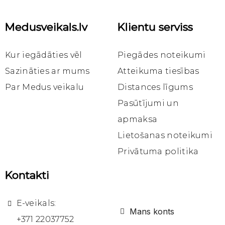
Medusveikals.lv
Klientu serviss
Ātrais skats
Ātrais skats
Ātrais skats
Bišu vaska ziedes
Bišu vaska ziedes
Bišu vaska ziedes
Bišu vaska ziede "Smaida" ar smiltsērkšķu eļļu 10g
Bišu vaska ziede "Evija-Bite" ar medu un smiltsērkšķu eļļu, 10g
Bišu vaska ziede "Evija-Bite" ar medu un smiltsērkšķu eļļu, 30g
Kur iegādāties vēl
Piegādes noteikumi
4,45 €
3,45 €
5,45 €
Sazināties ar mums
Atteikuma tiesības
Par Medus veikalu
Distances līgums
Ielikt
Ielikt
Ielikt
grozā
grozā
grozā
Pasūtījumi un
apmaksa
Lietošanas noteikumi
Privātuma politika
Kontakti
E-veikals:
Mans konts
+371 22037752