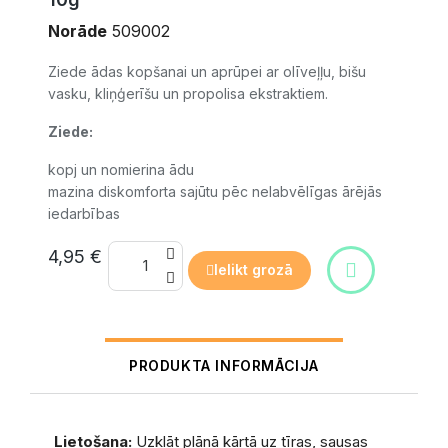
Norāde
509002
Ziede ādas kopšanai un aprūpei ar olīveļļu, bišu
vasku, kliņģerīšu un propolisa ekstraktiem.
Ziede:
kopj un nomierina ādu
mazina diskomforta sajūtu pēc nelabvēlīgas ārējās
iedarbības
4,95 €
Ielikt grozā
PRODUKTA INFORMĀCIJA
Lietošana:
Uzklāt plānā kārtā uz tīras, sausas