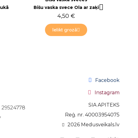
aukā
Bišu vaska svece Ola ar zaķi
4,50 €
Ielikt grozā
Facebook
Instagram
SIA APITEKS
71 29524778
Reģ. nr. 40003954075
v
2026 Medusveikals.lv