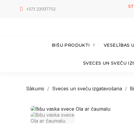
ST
+371 22037752
BIŠU PRODUKTI
VESELĪBAS 
SVECES UN SVEČU I
Sākums
Sveces un sveču izgatavošana
B