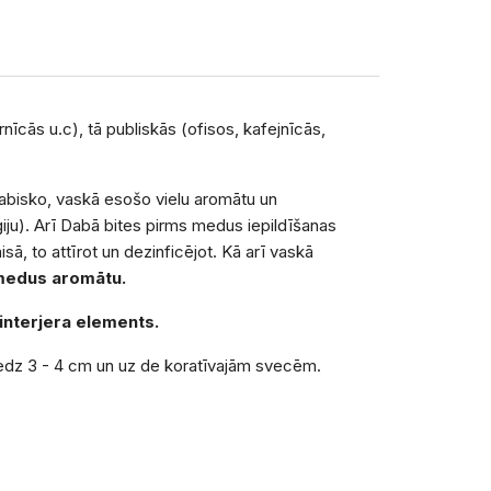
nīcās u.c), tā publiskās (ofisos, kafejnīcās,
 dabisko, vaskā esošo vielu aromātu un
iju). Arī Dabā bites pirms medus iepildīšanas
sā, to attīrot un dezinficējot. Kā arī vaskā
 medus
aromātu.
interjera elements.
iedz 3 - 4 cm un uz de koratīvajām svecēm.