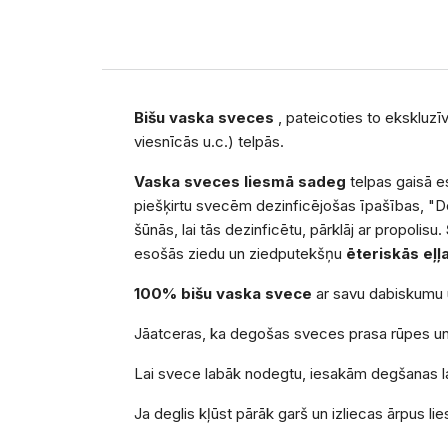
Bišu vaska sveces
, pateicoties to ekskluzī
viesnīcās u.c.) telpās.
Vaska sveces liesmā sadeg
telpas gaisā e
piešķirtu svecēm dezinficējošas īpašības, "De
šūnās, lai tās dezinficētu, pārklāj ar propolisu.
esošās ziedu un ziedputekšņu
ēteriskās eļļ
100% bišu vaska svece
ar savu dabiskumu 
Jāatceras, ka degošas sveces prasa rūpes un 
Lai svece labāk nodegtu, iesakām degšanas la
Ja deglis kļūst pārāk garš un izliecas ārpus l