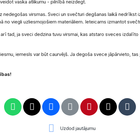
eidot vaska atlikumu - pilnībā neizdegt.
 uz nedegošas virsmas. Sveci un svečturi degšanas laikā nedrīkst
ā no viegli uzliesmojošiem materiāliem. Ieteicams izmantot svečtu
arī tad, ja sveci dedzina tuvu virsmai, kas atstaro sveces izdalīto
liesmu, iemesls var būt caurvējš. Ja degoša svece jāpārvieto, tas
ības!
Uzdod jautājumu