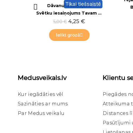
Tikai tiešsaistē
Ātrais skats
Dāvanu iesaiņojumi
B
Svētku iesaiņojums Tavam pirkumam
4,25 €
5,00 €
Ielikt grozā
Medusveikals.lv
Klientu se
Kur iegādāties vēl
Piegādes n
Sazināties ar mums
Atteikuma t
Par Medus veikalu
Distances 
Pasūtījumi
Ātrais skats
Bišu vaska sveces
Lietošanas