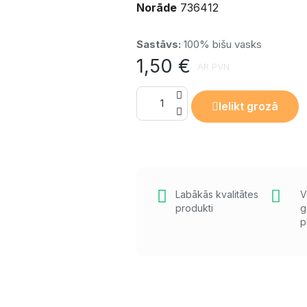
Norāde
736412
Sastāvs:
100% bišu vasks
1,50 €
AR PVN
Ielikt grozā
Labākās kvalitātes
V
produkti
g
p