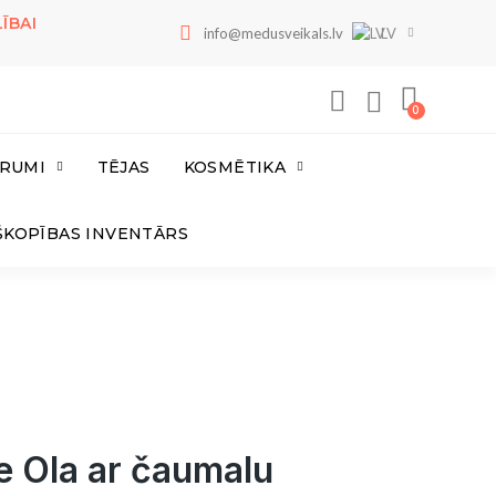
ĪBAI
info@medusveikals.lv
LV
RUMI
TĒJAS
KOSMĒTIKA
ŠKOPĪBAS INVENTĀRS
e Ola ar čaumalu