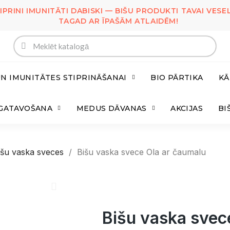
IPRINI IMUNITĀTI DABISKI — BIŠU PRODUKTI TAVAI VESEL
TAGAD AR ĪPAŠĀM ATLAIDĒM!
UN IMUNITĀTES STIPRINĀŠANAI
BIO PĀRTIKA
KĀ
ZGATAVOŠANA
MEDUS DĀVANAS
AKCIJAS
BI
išu vaska sveces
Bišu vaska svece Ola ar čaumalu
Bišu vaska svec