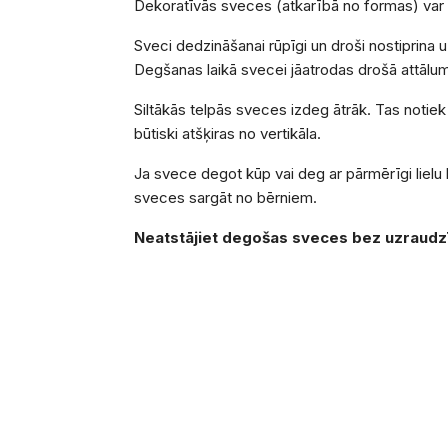
Dekoratīvās sveces (atkarībā no formas) var v
Sveci dedzināšanai rūpīgi un droši nostiprina
Degšanas laikā svecei jāatrodas drošā attālum
Siltākās telpās sveces izdeg ātrāk. Tas notiek 
būtiski atšķiras no vertikāla.
Ja svece degot kūp vai deg ar pārmērīgi lielu 
sveces sargāt no bērniem.
Neatstājiet degošas sveces
bez uzraudz