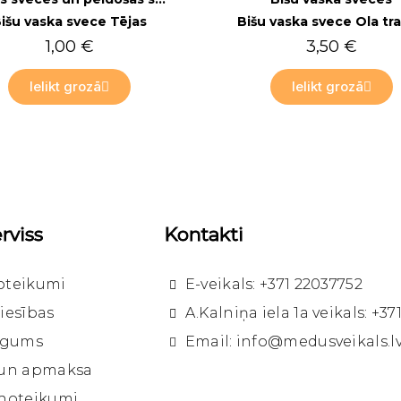
išu vaska svece Tējas
Bišu vaska svece Ola tr
1,00 €
3,50 €
Ielikt grozā
Ielikt grozā
rviss
Kontakti
oteikumi
E-veikals: +371 22037752
iesības
A.Kalniņa iela 1a veikals: +3
līgums
Email: info@medusveikals.l
 un apmaksa
Ātrais skats
Bišu vaska sveces
 noteikumi