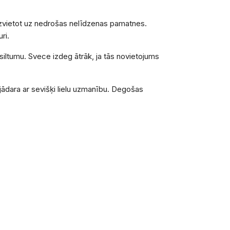
 izvietot uz nedrošas nelīdzenas pamatnes.
ri.
 siltumu. Svece izdeg ātrāk, ja tās novietojums
 jādara ar sevišķi lielu uzmanību. Degošas