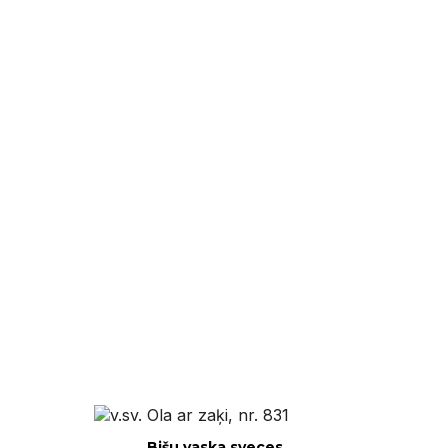
Ātrais skats
Bišu vaska sveces