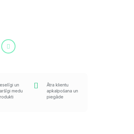
eselīgi un
Ātra klientu
aršīgi medu
apkalpošana un
rodukti
piegāde