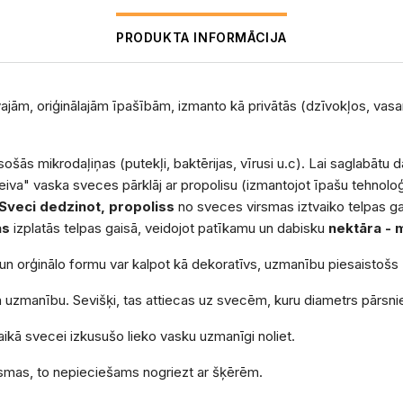
PRODUKTA INFORMĀCIJA
vajām, oriģinālajām īpašībām, izmanto kā privātās (dzīvokļos, vasar
sošās mikrodaļiņas (putekļi, baktērijas, vīrusi u.c). Lai saglabātu
iva" vaska sveces pārklāj ar propolisu (izmantojot īpašu tehnoloģ
Sveci dedzinot, propoliss
no sveces virsmas iztvaiko telpas gai
as
izplatās telpas gaisā, veidojot patīkamu un dabisku
nektāra -
un orģinālo formu var kalpot kā dekoratīvs, uzmanību piesaistošs
uzmanību. Sevišķi, tas attiecas uz svecēm, kuru diametrs pārsn
ikā svecei izkusušo lieko vasku uzmanīgi noliet.
iesmas, to nepieciešams nogriezt ar šķērēm.