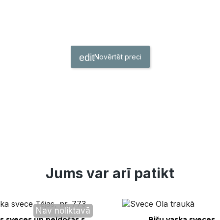
Novērtēt preci
Jums var arī patikt
Nav noliktavā
Ātrais skats
Ātrais skats
Tējas sveces un peldošās sveces
Bišu vaska sveces