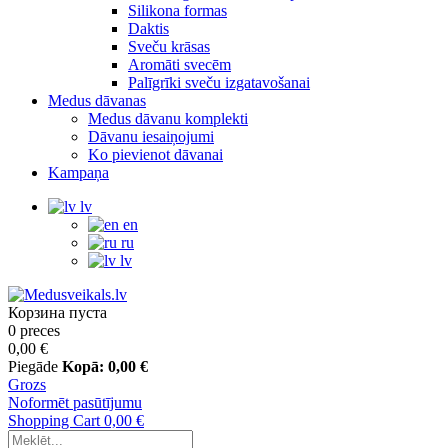
Silikona formas
Daktis
Sveču krāsas
Aromāti svecēm
Palīgrīki sveču izgatavošanai
Medus dāvanas
Medus dāvanu komplekti
Dāvanu iesaiņojumi
Ko pievienot dāvanai
Kampaņa
lv
en
ru
lv
Корзина пуста
0 preces
0,00 €
Piegāde
Kopā:
0,00 €
Grozs
Noformēt pasūtījumu
Shopping Cart
0,00 €