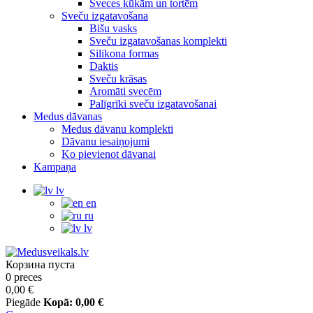
Sveces kūkām un tortēm
Sveču izgatavošana
Bišu vasks
Sveču izgatavošanas komplekti
Silikona formas
Daktis
Sveču krāsas
Aromāti svecēm
Palīgrīki sveču izgatavošanai
Medus dāvanas
Medus dāvanu komplekti
Dāvanu iesaiņojumi
Ko pievienot dāvanai
Kampaņa
lv
en
ru
lv
Корзина пуста
0 preces
0,00 €
Piegāde
Kopā:
0,00 €