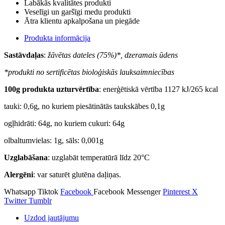
Labākās kvalitātes produkti
Veselīgi un garšīgi medu produkti
Ātra klientu apkalpošana un piegāde
Produkta informācija
Sastāvdaļas
:
žāvētas dateles (75%)*, dzeramais ūdens
*produkti no sertificētas bioloģiskās lauksaimniecības
100g produkta uzturvērtība
: enerģētiskā vērtība 1127 kJ/265 kcal
tauki: 0,6g, no kuriem piesātinātās taukskābes 0,1g
ogļhidrāti: 64g, no kuriem cukuri: 64g
olbaltumvielas: 1g, sāls: 0,001g
Uzglabāšana
: uzglabāt temperatūrā līdz 20°C
Alergēni
: var saturēt glutēna daļiņas.
Whatsapp
Tiktok
Facebook
Facebook Messenger
Pinterest
X
Twitter
Tumblr
Uzdod jautājumu