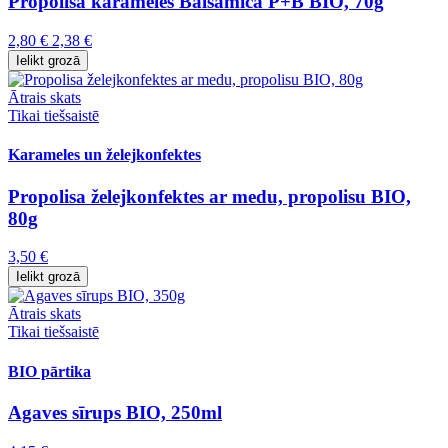
Propolisa karameles Balsamica P+B BIO, 70g
2,80 €
2,38 €
Ielikt grozā
Ātrais skats
Tikai tiešsaistē
Karameles un želejkonfektes
Propolisa želejkonfektes ar medu, propolisu BIO,
80g
3,50 €
Ielikt grozā
Ātrais skats
Tikai tiešsaistē
BIO pārtika
Agaves sīrups BIO, 250ml