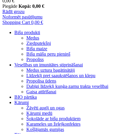
0,00 €
Piegāde
Kopā:
0,00 €
Rādīt grozu
Noformēt pasūtījumu
Shopping Cart
0,00 €
Bišu produkti
Medus
Ziedputekšņi
Bišu maize
Bišu māšu peru pieniņš
Propoliss
Veselības un imunitātes stiprināšanai
Medus uztura bagātinātāji
Līdzekļi pret saaukstēšanos un klepu
Propolisa ūdens
Dabīgi līdzekļi kuņģa-zarnu trakta veselībai
Gaisa attīrīšanai
BIO pārtika
Kārumi
Žāvēti augļi un ogas
Kārumi medū
Šokolāde ar bišu produktiem
Karameles un želejkonfektes
Košļājamās gumijas