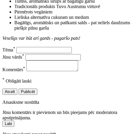
Tumšs, aromātisks sīrups ar bagātīgu garšu
Tradicionāls produkts Tuvo Austrumu virtuvē
Piemērots vegāniem
Lieliska alternatīva cukuram un medum
Bagātīgs, aromātisks un patīkami salds - pat neliels daudzums
piešķir pilnu garšu
Veselīgs var būt arī gards - pagaršo pats!
*
Tēma
*
Jūsu vārds
*
Komentārs
*
Obligāti lauki
Atcelt
Publicēt
Atsauksme nosūtīta
Jūsu komentārs ir pievienots un būs pieejams pēc moderatora
apstiprinājuma.
Labi