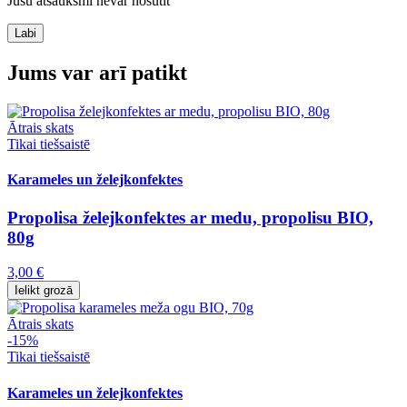
Jūsu atsauksmi nevar nosūtīt
Labi
Jums var arī patikt
Ātrais skats
Tikai tiešsaistē
Karameles un želejkonfektes
Propolisa želejkonfektes ar medu, propolisu BIO,
80g
3,00 €
Ielikt grozā
Ātrais skats
-15%
Tikai tiešsaistē
Karameles un želejkonfektes