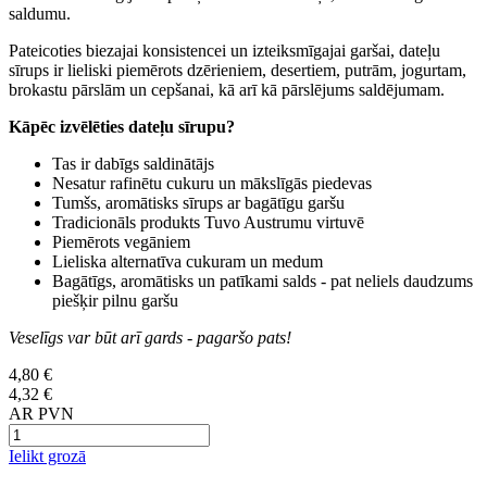
saldumu.
Pateicoties biezajai konsistencei un izteiksmīgajai garšai, dateļu
sīrups ir lieliski piemērots dzērieniem, desertiem, putrām, jogurtam,
brokastu pārslām un cepšanai, kā arī kā pārslējums saldējumam.
Kāpēc izvēlēties dateļu sīrupu?
Tas ir dabīgs saldinātājs
Nesatur rafinētu cukuru un mākslīgās piedevas
Tumšs, aromātisks sīrups ar bagātīgu garšu
Tradicionāls produkts Tuvo Austrumu virtuvē
Piemērots vegāniem
Lieliska alternatīva cukuram un medum
Bagātīgs, aromātisks un patīkami salds - pat neliels daudzums
piešķir pilnu garšu
Veselīgs var būt arī gards - pagaršo pats!
4,80 €
4,32 €
AR PVN
Ielikt grozā