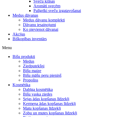
Sveču krāsas
Aromāti svecēm
Palīgrīki sveču izgatavošanai
Medus dāvanas
Medus dāvanu komplekti
Dāvanu iesaiņojumi
Ko pievienot dāvanai
Akcijas
Biškopības inventārs
Menu
Bišu produkti
Medus
Ziedputekšņi
Bišu maize
Bišu māšu peru pieniņš
Propoliss
Kosmētika
Dabīga kosmētika
Bišu vaska ziedes
Sejas ādas kopšanas līdzekļi
Ķermeņa ādas kopšanas līdzekļi
Matu kopšanas līdzekļi
Zobu un mutes kopšanas līdzekļi