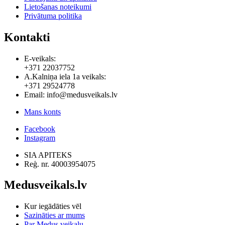
Lietošanas noteikumi
Privātuma politika
Kontakti
E-veikals:
+371 22037752
A.Kalniņa iela 1a veikals:
+371 29524778
Email: info@medusveikals.lv
Mans konts
Facebook
Instagram
SIA APITEKS
Reģ. nr. 40003954075
Medusveikals.lv
Kur iegādāties vēl
Sazināties ar mums
Par Medus veikalu