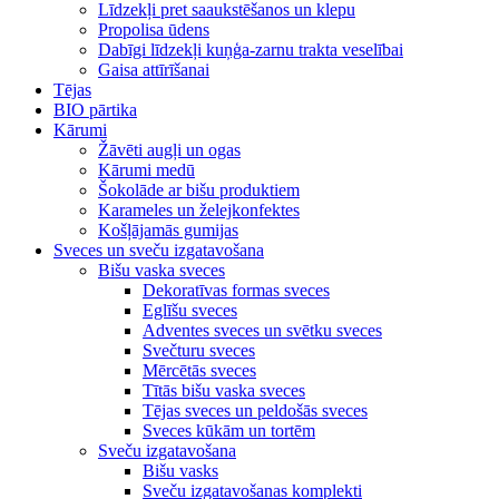
Līdzekļi pret saaukstēšanos un klepu
Propolisa ūdens
Dabīgi līdzekļi kuņģa-zarnu trakta veselībai
Gaisa attīrīšanai
Tējas
BIO pārtika
Kārumi
Žāvēti augļi un ogas
Kārumi medū
Šokolāde ar bišu produktiem
Karameles un želejkonfektes
Košļājamās gumijas
Sveces un sveču izgatavošana
Bišu vaska sveces
Dekoratīvas formas sveces
Eglīšu sveces
Adventes sveces un svētku sveces
Svečturu sveces
Mērcētās sveces
Tītās bišu vaska sveces
Tējas sveces un peldošās sveces
Sveces kūkām un tortēm
Sveču izgatavošana
Bišu vasks
Sveču izgatavošanas komplekti