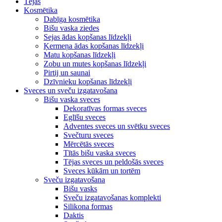
Tējas
Kosmētika
Dabīga kosmētika
Bišu vaska ziedes
Sejas ādas kopšanas līdzekļi
Ķermeņa ādas kopšanas līdzekļi
Matu kopšanas līdzekļi
Zobu un mutes kopšanas līdzekļi
Pirtij un saunai
Dzīvnieku kopšanas līdzekļi
Sveces un sveču izgatavošana
Bišu vaska sveces
Dekoratīvas formas sveces
Eglīšu sveces
Adventes sveces un svētku sveces
Svečturu sveces
Mērcētās sveces
Tītās bišu vaska sveces
Tējas sveces un peldošās sveces
Sveces kūkām un tortēm
Sveču izgatavošana
Bišu vasks
Sveču izgatavošanas komplekti
Silikona formas
Daktis