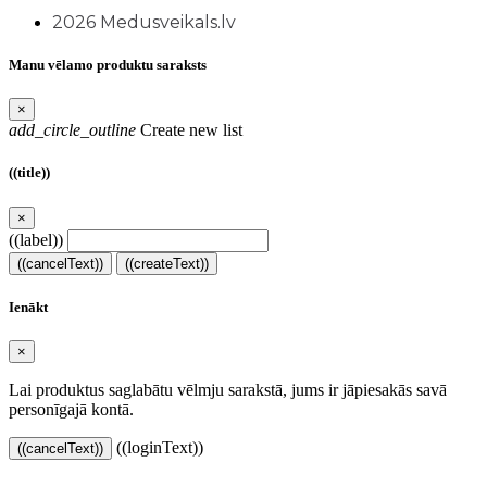
2026 Medusveikals.lv
Manu vēlamo produktu saraksts
×
add_circle_outline
Create new list
((title))
×
((label))
((cancelText))
((createText))
Ienākt
×
Lai produktus saglabātu vēlmju sarakstā, jums ir jāpiesakās savā
personīgajā kontā.
((loginText))
((cancelText))