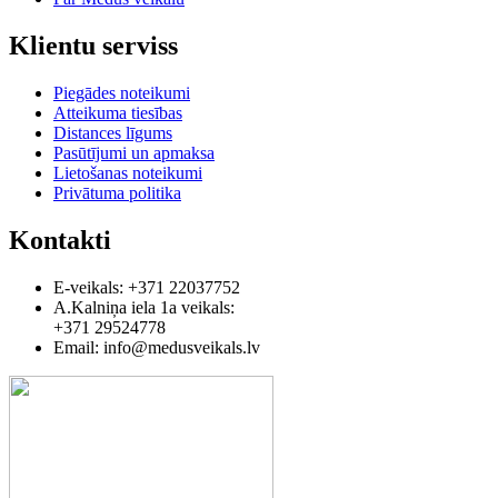
Klientu serviss
Piegādes noteikumi
Atteikuma tiesības
Distances līgums
Pasūtījumi un apmaksa
Lietošanas noteikumi
Privātuma politika
Kontakti
E-veikals: +371 22037752
A.Kalniņa iela 1a veikals:
+371 29524778
Email: info@medusveikals.lv