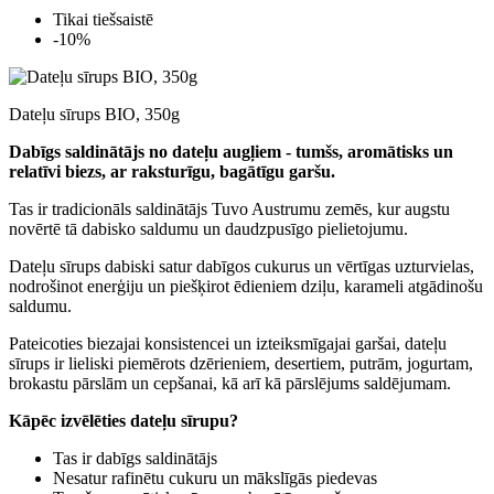
Tikai tiešsaistē
-10%
Dateļu sīrups BIO, 350g
Dabīgs saldinātājs no dateļu augļiem - tumšs, aromātisks un
relatīvi biezs, ar raksturīgu, bagātīgu garšu.
Tas ir tradicionāls saldinātājs Tuvo Austrumu zemēs, kur augstu
novērtē tā dabisko saldumu un daudzpusīgo pielietojumu.
Dateļu sīrups dabiski satur dabīgos cukurus un vērtīgas uzturvielas,
nodrošinot enerģiju un piešķirot ēdieniem dziļu, karameli atgādinošu
saldumu.
Pateicoties biezajai konsistencei un izteiksmīgajai garšai, dateļu
sīrups ir lieliski piemērots dzērieniem, desertiem, putrām, jogurtam,
brokastu pārslām un cepšanai, kā arī kā pārslējums saldējumam.
Kāpēc izvēlēties dateļu sīrupu?
Tas ir dabīgs saldinātājs
Nesatur rafinētu cukuru un mākslīgās piedevas