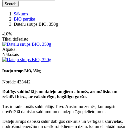
Search
Sākums
BIO pārtika
Dateļu sīrups BIO, 350g
-10%
Tikai tiešsaistē
Atpakaļ
Nākošais
Dateļu sīrups BIO, 350g
Norāde
433442
Dabīgs saldinātājs no dateļu augļiem - tumšs, aromātisks un
relatīvi biezs, ar raksturīgu, bagātīgu garšu.
Tas ir tradicionāls saldinātājs Tuvo Austrumu zemēs, kur augstu
novērtē tā dabisko saldumu un daudzpusīgo pielietojumu.
Dateļu sīrups dabiski satur dabīgos cukurus un vērtīgas uzturvielas,
nodrošinot enerģiju un piešķirot ēdieniem dziļu, karameli atgādinošu