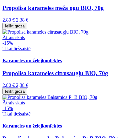
Propolisa karameles meža ogu BIO, 70g
2,80 €
2,38 €
Ielikt grozā
Ātrais skats
-15%
Tikai tiešsaistē
Karameles un želejkonfektes
Propolisa karameles citrusaugļu BIO, 70g
2,80 €
2,38 €
Ielikt grozā
Ātrais skats
-15%
Tikai tiešsaistē
Karameles un želejkonfektes