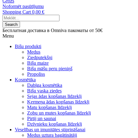
Grozs
Noformēt pasūtījumu
Shopping Cart
0,00 €
Search
Бесплатная доставка в Omniva пакоматы от 50€
Menu
Bišu produkti
Medus
Ziedputekšņi
Bišu maize
Bišu māšu peru pieniņš
Propoliss
Kosmētika
Dabīga kosmētika
Bišu vaska ziedes
Sejas ādas kopšanas līdzekļi
Ķermeņa ādas kopšanas līdzekļi
Matu kopšanas līdzekļi
Zobu un mutes kopšanas līdzekļi
Pirtij un saunai
Dzīvnieku kopšanas līdzekļi
Veselības un imunitātes stiprināšanai
Medus uztura bagātinātāji