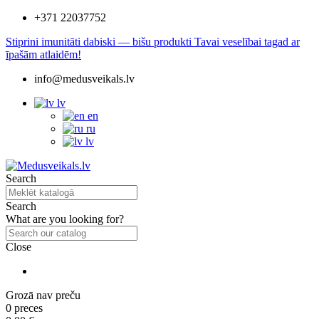
+371 22037752
Stiprini imunitāti dabiski — bišu produkti Tavai veselībai tagad ar
īpašām atlaidēm!
info@medusveikals.lv
lv
en
ru
lv
Search
Search
What are you looking for?
Close
Grozā nav preču
0 preces