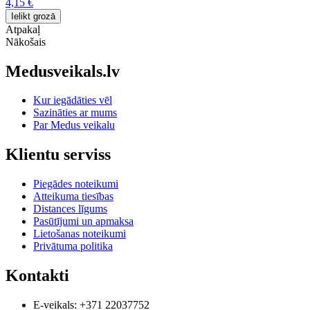
4,15 €
Ielikt grozā
Atpakaļ
Nākošais
Medusveikals.lv
Kur iegādāties vēl
Sazināties ar mums
Par Medus veikalu
Klientu serviss
Piegādes noteikumi
Atteikuma tiesības
Distances līgums
Pasūtījumi un apmaksa
Lietošanas noteikumi
Privātuma politika
Kontakti
E-veikals: +371 22037752