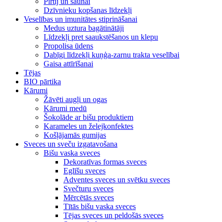
Pirtij un saunai
Dzīvnieku kopšanas līdzekļi
Veselības un imunitātes stiprināšanai
Medus uztura bagātinātāji
Līdzekļi pret saaukstēšanos un klepu
Propolisa ūdens
Dabīgi līdzekļi kuņģa-zarnu trakta veselībai
Gaisa attīrīšanai
Tējas
BIO pārtika
Kārumi
Žāvēti augļi un ogas
Kārumi medū
Šokolāde ar bišu produktiem
Karameles un želejkonfektes
Košļājamās gumijas
Sveces un sveču izgatavošana
Bišu vaska sveces
Dekoratīvas formas sveces
Eglīšu sveces
Adventes sveces un svētku sveces
Svečturu sveces
Mērcētās sveces
Tītās bišu vaska sveces
Tējas sveces un peldošās sveces